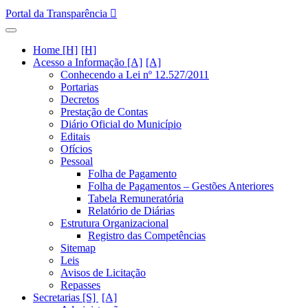
Portal da Transparência
Home [H]
Acesso a Informação [A]
Conhecendo a Lei nº 12.527/2011
Portarias
Decretos
Prestação de Contas
Diário Oficial do Município
Editais
Ofícios
Pessoal
Folha de Pagamento
Folha de Pagamentos – Gestões Anteriores
Tabela Remuneratória
Relatório de Diárias
Estrutura Organizacional
Registro das Competências
Sitemap
Leis
Avisos de Licitação
Repasses
Secretarias [S]