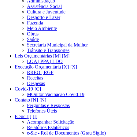
Administração
Assistência Social
Cultura e Juventude
Desporto e Lazer
Fazenda
Meio Ambiente
Obras
Saúde
Secretaria Municipal da Mulher
Trânsito e Transportes
Leis Orçamentárias [M]
LOA | PPA | LDO
Execução Orçamentária [X]
RREO | RGF
Receitas
Despesas
Covid-19
MOnitor Vacinação Covid-19
Contato [N]
Perguntas e Respostas
Telefones Úteis
E-Sic [I]
Acompanhar Solicitação
Relatórios Estatísticos
e-Sic - Rol de Documentos (Grau Sigilo)