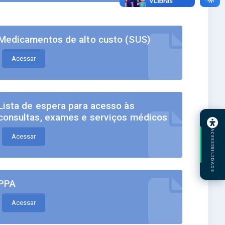
Medicamentos de alto custo (SUS)
Acessar
Lista de espera para acesso às
consultas, exames e serviços médicos
ACESSIBILIDADE
Acessar
PPA
Acessar