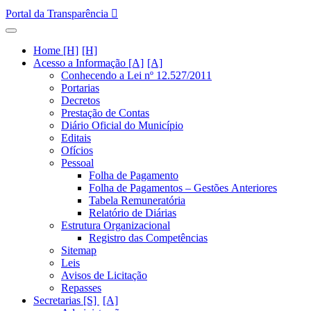
Portal da Transparência
Home [H]
Acesso a Informação [A]
Conhecendo a Lei nº 12.527/2011
Portarias
Decretos
Prestação de Contas
Diário Oficial do Município
Editais
Ofícios
Pessoal
Folha de Pagamento
Folha de Pagamentos – Gestões Anteriores
Tabela Remuneratória
Relatório de Diárias
Estrutura Organizacional
Registro das Competências
Sitemap
Leis
Avisos de Licitação
Repasses
Secretarias [S]