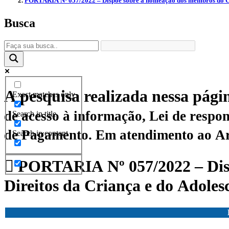
PORTARIA Nº 057/2022 – Dispõe sobre a nomeação dos membros do Cons
Busca
A pesquisa realizada nessa pági
Exact matches only
de acesso à informação, Lei de responsabilidade fisca
Search in title
de Pagamento.
Em atendimento ao Art.
Search in content
PORTARIA Nº 057/2022 – Disp
Direitos da Criança e do Adoles