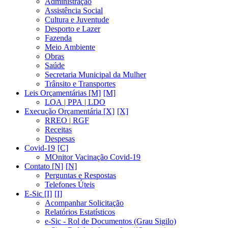
Administração
Assistência Social
Cultura e Juventude
Desporto e Lazer
Fazenda
Meio Ambiente
Obras
Saúde
Secretaria Municipal da Mulher
Trânsito e Transportes
Leis Orçamentárias [M]
LOA | PPA | LDO
Execução Orçamentária [X]
RREO | RGF
Receitas
Despesas
Covid-19
MOnitor Vacinação Covid-19
Contato [N]
Perguntas e Respostas
Telefones Úteis
E-Sic [I]
Acompanhar Solicitação
Relatórios Estatísticos
e-Sic - Rol de Documentos (Grau Sigilo)