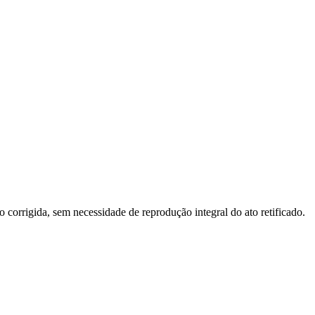
Matéria que corrige trechos de atos que tenham sido publicados com erro. É feita de modo a possibilitar a identificação da parte que está sendo corrigida, sem necessidade de reprodução integral do ato retificado.