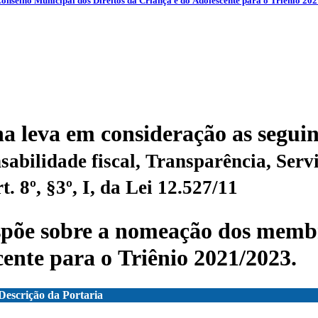
elho Municipal dos Direitos da Criança e do Adolescente para o Triênio 202
na leva em consideração as seguin
l, Transparência, Serviços, Leis, Portarias, Decretos 
 8º, §3º, I, da Lei 12.527/11
õe sobre a nomeação dos membr
cente para o Triênio 2021/2023.
Descrição da Portaria