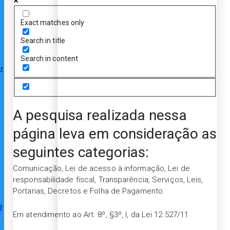
Exact matches only
Search in title
Search in content
r
A pesquisa realizada nessa
página leva em consideração as
seguintes categorias:
Comunicação, Lei de acesso à informação, Lei de
responsabilidade fiscal, Transparência, Serviços, Leis,
Portarias, Decretos e Folha de Pagamento.
2
Em atendimento ao Art. 8º, §3º, I, da Lei 12.527/11