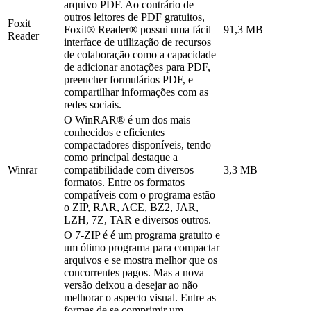
arquivo PDF. Ao contrário de
outros leitores de PDF gratuitos,
Foxit
Foxit® Reader® possui uma fácil
91,3 MB
Reader
interface de utilização de recursos
de colaboração como a capacidade
de adicionar anotações para PDF,
preencher formulários PDF, e
compartilhar informações com as
redes sociais.
O WinRAR® é um dos mais
conhecidos e eficientes
compactadores disponíveis, tendo
como principal destaque a
Winrar
compatibilidade com diversos
3,3 MB
formatos. Entre os formatos
compatíveis com o programa estão
o ZIP, RAR, ACE, BZ2, JAR,
LZH, 7Z, TAR e diversos outros.
O 7-ZIP é é um programa gratuito e
um ótimo programa para compactar
arquivos e se mostra melhor que os
concorrentes pagos. Mas a nova
versão deixou a desejar ao não
melhorar o aspecto visual. Entre as
formas de se comprimir um