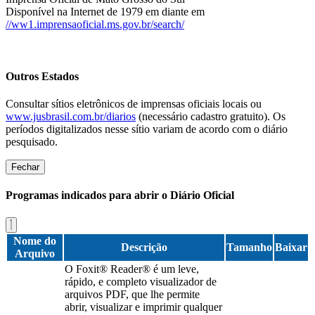
Disponível na Internet de 1979 em diante em
//ww1.imprensaoficial.ms.gov.br/search/
Outros Estados
Consultar sítios eletrônicos de imprensas oficiais locais ou
www.jusbrasil.com.br/diarios
(necessário cadastro gratuito). Os
períodos digitalizados nesse sítio variam de acordo com o diário
pesquisado.
Fechar
Programas indicados para abrir o Diário Oficial
Nome do
Descrição
Tamanho
Baixar
Arquivo
O Foxit® Reader® é um leve,
rápido, e completo visualizador de
arquivos PDF, que lhe permite
abrir, visualizar e imprimir qualquer