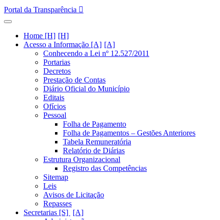
Portal da Transparência
Home [H]
Acesso a Informação [A]
Conhecendo a Lei nº 12.527/2011
Portarias
Decretos
Prestação de Contas
Diário Oficial do Município
Editais
Ofícios
Pessoal
Folha de Pagamento
Folha de Pagamentos – Gestões Anteriores
Tabela Remuneratória
Relatório de Diárias
Estrutura Organizacional
Registro das Competências
Sitemap
Leis
Avisos de Licitação
Repasses
Secretarias [S]