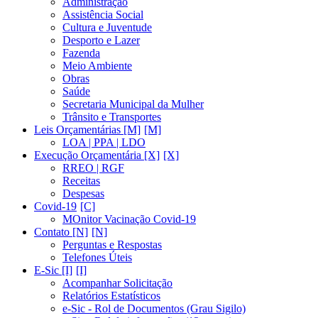
Administração
Assistência Social
Cultura e Juventude
Desporto e Lazer
Fazenda
Meio Ambiente
Obras
Saúde
Secretaria Municipal da Mulher
Trânsito e Transportes
Leis Orçamentárias [M]
LOA | PPA | LDO
Execução Orçamentária [X]
RREO | RGF
Receitas
Despesas
Covid-19
MOnitor Vacinação Covid-19
Contato [N]
Perguntas e Respostas
Telefones Úteis
E-Sic [I]
Acompanhar Solicitação
Relatórios Estatísticos
e-Sic - Rol de Documentos (Grau Sigilo)