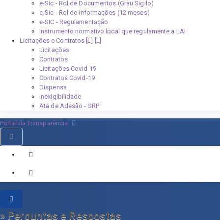
e-Sic - Rol de Documentos (Grau Sigilo)
e-Sic - Rol de informações (12 meses)
e-SIC - Regulamentação
Instrumento normativo local que regulamente a LAI
Licitações e Contratos [L]
Licitações
Contratos
Licitações Covid-19
Contratos Covid-19
Dispensa
Inexigibilidade
Ata de Adesão - SRP
Portal da Transparência
» Perguntas e Respostas