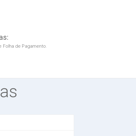
as:
s e Folha de Pagamento.
tas