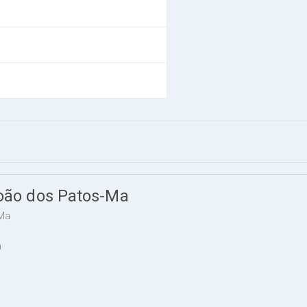
João dos Patos-Ma
-Ma
0