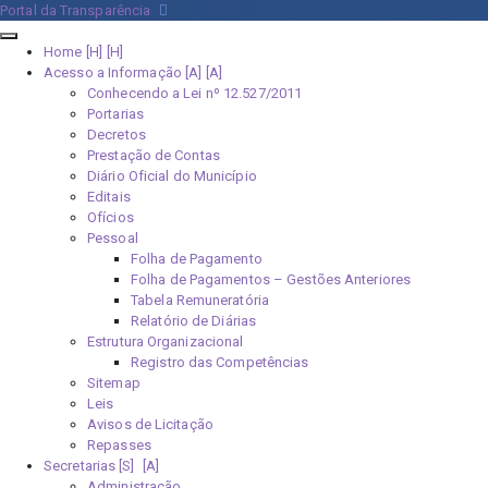
Portal da Transparência
Home [H]
Acesso a Informação [A]
Conhecendo a Lei nº 12.527/2011
Portarias
Decretos
Prestação de Contas
Diário Oficial do Município
Editais
Ofícios
Pessoal
Folha de Pagamento
Folha de Pagamentos – Gestões Anteriores
Tabela Remuneratória
Relatório de Diárias
Estrutura Organizacional
Registro das Competências
Sitemap
Leis
Avisos de Licitação
Repasses
Secretarias [S]
Administração