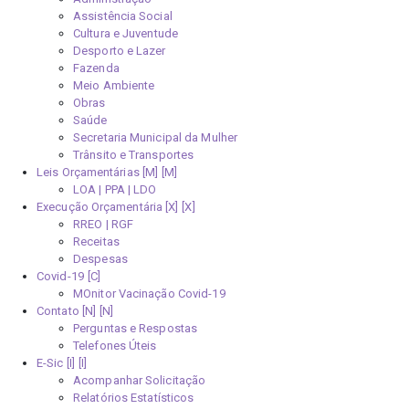
Assistência Social
Cultura e Juventude
Desporto e Lazer
Fazenda
Meio Ambiente
Obras
Saúde
Secretaria Municipal da Mulher
Trânsito e Transportes
Leis Orçamentárias [M]
LOA | PPA | LDO
Execução Orçamentária [X]
RREO | RGF
Receitas
Despesas
Covid-19
MOnitor Vacinação Covid-19
Contato [N]
Perguntas e Respostas
Telefones Úteis
E-Sic [I]
Acompanhar Solicitação
Relatórios Estatísticos