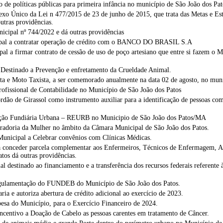
de políticas públicas para primeira infância no município de São João dos Pa
xo Único da Lei n 477/2015 de 23 de junho de 2015, que trata das Metas e Est
utras providências.
icipal nº 744/2022 e dá outras providências
ipal a contratar operação de crédito com o BANCO DO BRASIL S.A
l a firmar contrato de cessão de uso de poço artesiano que entre si fazem o 
, Destinado a Prevenção e enfretamento da Crueldade Animal.
ta e Moto Taxista, a ser comemorado anualmente na data 02 de agosto, no muni
ofissional de Contabilidade no Município de São João dos Patos
o de Girassol como instrumento auxiliar para a identificação de pessoas com D
zação Fundiária Urbana – REURB no Municipio de São João dos Patos/MA
uradoria da Mulher no âmbito da Câmara Municipal de São João dos Patos.
unicipal a Celebrar convênios com Clínicas Médicas.
a conceder parcela complementar aos Enfermeiros, Técnicos de Enfermagem, 
atos dá outras providências.
 destinado ao financiamento e a transferência dos recursos federais referente 
Regulamentação do FUNDEB do Município de São João dos Patos.
 e autoriza abertura de crédito adicional ao exercício de 2023.
a do Município, para o Exercício Financeiro de 2024.
ncentivo a Doação de Cabelo as pessoas carentes em tratamento de Câncer.