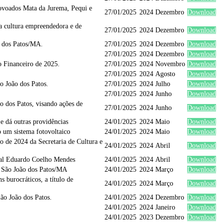
povoados Mata da Jurema, Pequi e
27/01/2025
2024
Dezembro
Download
a cultura empreendedora e de
27/01/2025
2024
Dezembro
Download
o dos Patos/MA.
27/01/2025
2024
Dezembro
Download
27/01/2025
2024
Dezembro
Download
o Financeiro de 2025.
27/01/2025
2024
Novembro
Download
27/01/2025
2024
Agosto
Download
o João dos Patos.
27/01/2025
2024
Julho
Download
27/01/2025
2024
Junho
Download
 dos Patos, visando ações de
27/01/2025
2024
Junho
Download
e dá outras providências
24/01/2025
2024
Maio
Download
o um sistema fotovoltaico
24/01/2025
2024
Maio
Download
o de 2024 da Secretaria de Cultura e
24/01/2025
2024
Abril
Download
ral Eduardo Coelho Mendes
24/01/2025
2024
Abril
Download
e São João dos Patos/MA
24/01/2025
2024
Março
Download
 burocráticos, a título de
24/01/2025
2024
Março
Download
ão João dos Patos.
24/01/2025
2024
Dezembro
Download
24/01/2025
2024
Janeiro
Download
24/01/2025
2023
Dezembro
Download