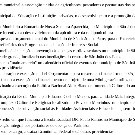
 municipal a associação unidas de agricultores, pescadores e pecuaristas dos 
icipal de Educação e Instituições privadas, o desenvolvimento e a promoção d
 do Município a Romaria de Nossa Senhora Aparecida, no Município de São Joã
e incentivo ao desenvolvimento da apicultura e da meliponicultura.
pesa do orçamento anual do Município de São João dos Patos, para o Exercíci
eficiários dos Programas de habitação de Interesse Social.
melho" de atenção e prevenção às doenças cardiovasculares no município de Sã
de grande, localizado nas imediações do centro de São João dos Patos.
nto "maio amarelo" no calendário oficial de eventos do município de São João
s providências.
laboração e execução da Lei Orçamentária para o exercício financeiro de 2025, 
stinado a execução do financiamento de projeto de uma Mini geração utilizand
stinado a execução da Política Nacional Aldir Blanc de fomento à Cultura do an
minação da Escola Municipal Eduardo Coelho Mendes para Unidade Mais Integ
omplexo Cultural e Religioso localizado no Povoado Morrinhos, município d
cessão de subvenção social às Entidades Assistenciais e Educacionais, sem fins
Prédio em que funciona a Escola Estadual DR. Paulo Ramos no Município de S
nção integral aos portadores de doença de Parkinson
sem encargo, a Caixa Econômica Federal e dá outras providencias