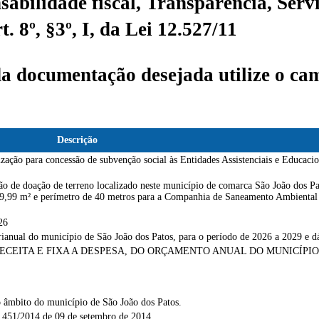
sabilidade fiscal, Transparência, Servi
 8º, §3º, I, da Lei 12.527/11
da documentação desejada utilize o cam
Descrição
ara concessão de subvenção social às Entidades Assistenciais e Educacionais
ação de doação de terreno localizado neste município de comarca São João dos
e 99,99 m² e perímetro de 40 metros para a Companhia de Saneamento Ambien
26
ianual do município de São João dos Patos, para o período de 2026 a 2029 e dá
A RECEITA E FIXA A DESPESA, DO ORÇAMENTO ANUAL DO MUNICÍPIO
o âmbito do município de São João dos Patos.
 451/2014 de 09 de setembro de 2014.