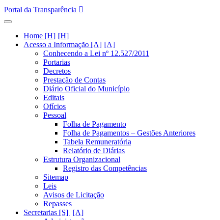
Portal da Transparência
Home [H]
Acesso a Informação [A]
Conhecendo a Lei nº 12.527/2011
Portarias
Decretos
Prestação de Contas
Diário Oficial do Município
Editais
Ofícios
Pessoal
Folha de Pagamento
Folha de Pagamentos – Gestões Anteriores
Tabela Remuneratória
Relatório de Diárias
Estrutura Organizacional
Registro das Competências
Sitemap
Leis
Avisos de Licitação
Repasses
Secretarias [S]