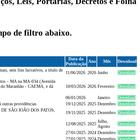
ços, Leis, Portarias, Decretos e Folha
po de filtro abaixo.
Data da
Ano
Mês
Download
Publicação
, sem fins lucrativos, a título de
11/06/2026
2026
Junho
Download
 Patos – MA na MA-034 (Avenida
tal do Maranhão - CAEMA, e dá
10/03/2026
2026
Fevereiro
Download
06/01/2026
Janeiro
Download
 outras providências
19/12/2025
2025
Dezembro
Download
 DE SÃO JOÃO DOS PATOS,
19/11/2025
2025
Dezembro
Download
Julho,
12/08/2025
2025
Download
Agosto
27/01/2025
2024
Dezembro
Download
27/01/2025
2024
Dezembro
Download