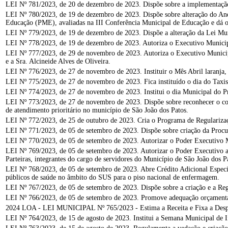
LEI Nº 781/2023, de 20 de dezembro de 2023. Dispõe sobre a implementação 
LEI Nº 780/2023, de 19 de dezembro de 2023. Dispõe sobre alteração do Ane
Educação (PME), avaliadas na III Conferência Municipal de Educação e dá o
LEI Nº 779/2023, de 19 de dezembro de 2023. Dispõe a alteração da Lei Mun
LEI Nº 778/2023, de 19 de dezembro de 2023. Autoriza o Executivo Munic
LEI Nº 777/2023, de 29 de novembro de 2023. Autoriza o Executivo Municipa
e a Sra. Alcineide Alves de Oliveira.
LEI Nº 776/2023, de 27 de novembro de 2023. Instituir o Mês Abril laranja
LEI Nº 775/2023, de 27 de novembro de 2023. Fica instituído o dia do Taxis
LEI Nº 774/2023, de 27 de novembro de 2023. Institui o dia Municipal do Pr
LEI Nº 773/2023, de 27 de novembro de 2023. Dispõe sobre reconhecer o cordã
de atendimento prioritário no município de São João dos Patos.
LEI Nº 772/2023, de 25 de outubro de 2023. Cria o Programa de Regulari
LEI Nº 771/2023, de 05 de setembro de 2023. Dispõe sobre criação da Proc
LEI Nº 770/2023, de 05 de setembro de 2023. Autorizar o Poder Executivo M
LEI Nº 769/2023, de 05 de setembro de 2023. Autorizar o Poder Executivo 
Parteiras, integrantes do cargo de servidores do Município de São João dos P
LEI Nº 768/2023, de 05 de setembro de 2023. Abre Crédito Adicional Especial
públicos de saúde no âmbito do SUS para o piso nacional de enfermagem.
LEI Nº 767/2023, de 05 de setembro de 2023. Dispõe sobre a criação e a 
LEI Nº 766/2023, de 05 de setembro de 2023. Promove adequação orçamentaria
2024 LOA - LEI MUNICIPAL Nº 765/2023 - Estima a Receita e Fixa a Despes
LEI Nº 764/2023, de 15 de agosto de 2023. Institui a Semana Municipal de I