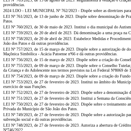
LEI Nº 763/2023, de 15 de agosto de 2023. Regulamenta a vedação e criação
providências.
2024 LDO - LEI MUNICIPAL Nº 762/2023 - Dispõe sobre as diretrizes para a 
LEI Nº 761/2023, de 13 de junho de 2023. Dispõe sobre denominação de Praça
Patos.
LEI Nº 760/2023, de 30 de maio de 2023. Institui o dia municipal do Autism
LEI Nº 759/2023, de 20 de abril de 2023. Dá denominação a uma praça na C
LEI Nº 758/2023, de 20 de abril de 2023. Estabelece Medidas e Procedimento
João dos Patos e dá outras providências.
LEI Nº 757/2023, de 15 de março de 2023. Dispõe sobre a autorização de do
Maçônica Simbólica - Acácia Patoense nº66 e dá outras providências.
LEI Nº 756/2023, de 15 de março de 2023. Dispõe sobre a criação do Cons
LEI Nº 755/2023, de 09 de março de 2023. Dispõe sobre o Conselho Tutelar,
da Criança e do Adolescente nos termos previstos na Lei Federal Nº8069 de 1
LEI Nº 754/2023, de 09 de março de 2023. Dispõe sobre a criação do Fund
LEI Nº 753/2023, de 27 de fevereiro de 2023. Institui no âmbito do Municíp
exercício de suas Funções.
LEI Nº 752/2023, de 27 de fevereiro de 2023. Dispõe sobre a denominação
LEI Nº 751/2023, de 27 de fevereiro de 2023. Institui a Semana da Consci
LEI Nº 750/2023, de 27 de fevereiro de 2023. Dispõe sobre o treinamento anua
Privada do Município de São João dos Patos.
LEI Nº 749/2023, de 27 de fevereiro de 2023. Dispõe sobre a autorização para
subvenção social e dá outras providências.
LEI Nº 748/2023, de 27 de fevereiro de 2023. Autoriza a abertura de Crédito
Nº746/2022