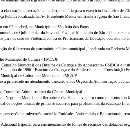
 de animais médio e grande Porte dentro do perímetro urbano no Município de 
elaboração e execução da lei Orçamentária para o exercício financeiro de 20
 Pública localizada na Av. Presidente Médici em frente a Igreja de São Franc
o em 02 de abril, no Município de São João dos Patos.
omunidade Quilombola, do Povoado Faveira, Município de São João dos Patos e
s para os caso de Violência contra os Profissionais da Educação ocorrido no â
ação de 01 terreno do patrimônio público municipal , localizado na Rodovia M
elho Municipal de Cultura - FMCSJP
 Conselho Municipal dos Direitos da Criança e do Adolescente- CMDCA e insti
3 de julho de 1990 - Estatuto da Criança e do Adolescente e na Constituição F
o Municipal de Cultura do Município - FMCSJP
io a prioridade no atendimento bancário e nos Órgãos da Administração públic
 do Complexo Administrativo da Câmara Municipal.
ência Negra no Município e Reconhece dia 20 de novembro como dia Consciênci
l de noções básicas de primeiro socorros para profissionais da educação Infan
 concessão de subvenção social às Entidades Assistenciais e Educacionais, sem f
 Adicional Especial para remanejamento de fontes de recursos das dotações orç