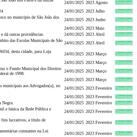
São João dos Patos e dá outras
24/01/2025
2023
Agosto
Download
24
24/01/2025
2023
Julho
Download
isco no município de São João dos
24/01/2025
2023
Junho
Download
24/01/2025
2023
Maio
Download
 dá outras providências.
24/01/2025
2023
Abril
Download
mbito das Escolas Municipais de São
24/01/2025
2023
Abril
Download
A034, desta cidade, para Loja
24/01/2025
2023
Março
Download
24/01/2025
2023
Março
Download
tui o Fundo Municipal dos Direitos
24/01/2025
2023
Março
Download
ederal de 1998.
24/01/2025
2023
Março
Download
as municipais aos Advogados(a), no
24/01/2025
2023
Fevereiro
Download
24/01/2025
2023
Fevereiro
Download
a Negra.
24/01/2025
2023
Fevereiro
Download
til e básica da Rede Pública e
24/01/2025
2023
Fevereiro
Download
ins lucrativos, a título de
24/01/2025
2023
Fevereiro
Download
amentárias constantes na Lei
24/01/2025
2023
Fevereiro
Download