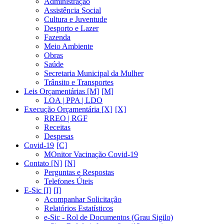
Administração
Assistência Social
Cultura e Juventude
Desporto e Lazer
Fazenda
Meio Ambiente
Obras
Saúde
Secretaria Municipal da Mulher
Trânsito e Transportes
Leis Orçamentárias [M]
LOA | PPA | LDO
Execução Orçamentária [X]
RREO | RGF
Receitas
Despesas
Covid-19
MOnitor Vacinação Covid-19
Contato [N]
Perguntas e Respostas
Telefones Úteis
E-Sic [I]
Acompanhar Solicitação
Relatórios Estatísticos
e-Sic - Rol de Documentos (Grau Sigilo)