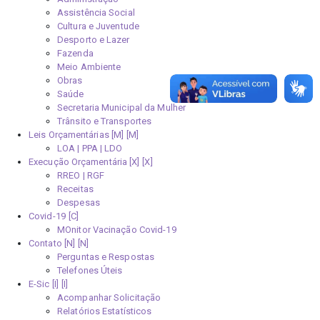
Assistência Social
Cultura e Juventude
Desporto e Lazer
Fazenda
Meio Ambiente
Obras
Saúde
Secretaria Municipal da Mulher
Trânsito e Transportes
Leis Orçamentárias [M]
LOA | PPA | LDO
Execução Orçamentária [X]
RREO | RGF
Receitas
Despesas
Covid-19
MOnitor Vacinação Covid-19
Contato [N]
Perguntas e Respostas
Telefones Úteis
E-Sic [I]
Acompanhar Solicitação
Relatórios Estatísticos