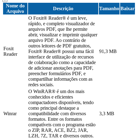
Nome do
Descrição
Tamanho
Baixar
Arquivo
O Foxit® Reader® é um leve,
rápido, e completo visualizador de
arquivos PDF, que lhe permite
abrir, visualizar e imprimir qualquer
arquivo PDF. Ao contrário de
outros leitores de PDF gratuitos,
Foxit
Foxit® Reader® possui uma fácil
91,3 MB
Reader
interface de utilização de recursos
de colaboração como a capacidade
de adicionar anotações para PDF,
preencher formulários PDF, e
compartilhar informações com as
redes sociais.
O WinRAR® é um dos mais
conhecidos e eficientes
compactadores disponíveis, tendo
como principal destaque a
Winrar
compatibilidade com diversos
3,3 MB
formatos. Entre os formatos
compatíveis com o programa estão
o ZIP, RAR, ACE, BZ2, JAR,
LZH, 7Z, TAR e diversos outros.