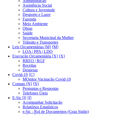
Administração
Assistência Social
Cultura e Juventude
Desporto e Lazer
Fazenda
Meio Ambiente
Obras
Saúde
Secretaria Municipal da Mulher
Trânsito e Transportes
Leis Orçamentárias [M]
LOA | PPA | LDO
Execução Orçamentária [X]
RREO | RGF
Receitas
Despesas
Covid-19
MOnitor Vacinação Covid-19
Contato [N]
Perguntas e Respostas
Telefones Úteis
E-Sic [I]
Acompanhar Solicitação
Relatórios Estatísticos
e-Sic - Rol de Documentos (Grau Sigilo)