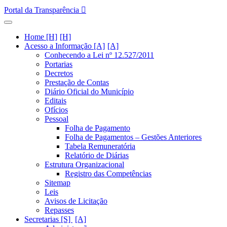
Portal da Transparência
Home [H]
Acesso a Informação [A]
Conhecendo a Lei nº 12.527/2011
Portarias
Decretos
Prestação de Contas
Diário Oficial do Município
Editais
Ofícios
Pessoal
Folha de Pagamento
Folha de Pagamentos – Gestões Anteriores
Tabela Remuneratória
Relatório de Diárias
Estrutura Organizacional
Registro das Competências
Sitemap
Leis
Avisos de Licitação
Repasses
Secretarias [S]