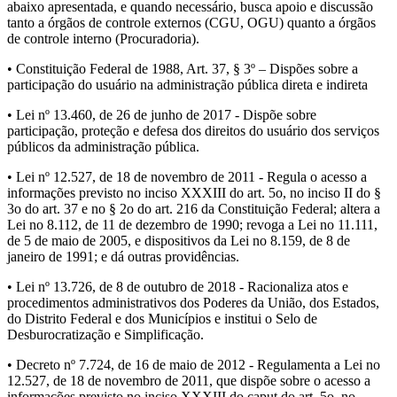
abaixo apresentada, e quando necessário, busca apoio e discussão
tanto a órgãos de controle externos (CGU, OGU) quanto a órgãos
de controle interno (Procuradoria).
• Constituição Federal de 1988, Art. 37, § 3º – Dispões sobre a
participação do usuário na administração pública direta e indireta
• Lei nº 13.460, de 26 de junho de 2017 - Dispõe sobre
participação, proteção e defesa dos direitos do usuário dos serviços
públicos da administração pública.
• Lei nº 12.527, de 18 de novembro de 2011 - Regula o acesso a
informações previsto no inciso XXXIII do art. 5o, no inciso II do §
3o do art. 37 e no § 2o do art. 216 da Constituição Federal; altera a
Lei no 8.112, de 11 de dezembro de 1990; revoga a Lei no 11.111,
de 5 de maio de 2005, e dispositivos da Lei no 8.159, de 8 de
janeiro de 1991; e dá outras providências.
• Lei nº 13.726, de 8 de outubro de 2018 - Racionaliza atos e
procedimentos administrativos dos Poderes da União, dos Estados,
do Distrito Federal e dos Municípios e institui o Selo de
Desburocratização e Simplificação.
• Decreto nº 7.724, de 16 de maio de 2012 - Regulamenta a Lei no
12.527, de 18 de novembro de 2011, que dispõe sobre o acesso a
informações previsto no inciso XXXIII do caput do art. 5o, no