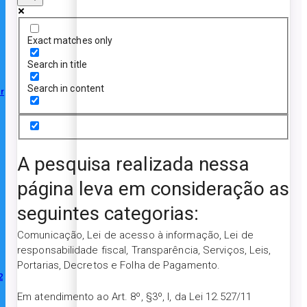
Exact matches only
Search in title
Search in content
r
A pesquisa realizada nessa
página leva em consideração as
seguintes categorias:
Comunicação, Lei de acesso à informação, Lei de
responsabilidade fiscal, Transparência, Serviços, Leis,
Portarias, Decretos e Folha de Pagamento.
2
Em atendimento ao Art. 8º, §3º, I, da Lei 12.527/11