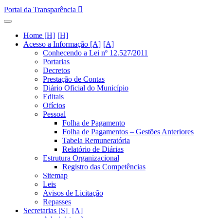
Portal da Transparência
Home [H]
Acesso a Informação [A]
Conhecendo a Lei nº 12.527/2011
Portarias
Decretos
Prestação de Contas
Diário Oficial do Município
Editais
Ofícios
Pessoal
Folha de Pagamento
Folha de Pagamentos – Gestões Anteriores
Tabela Remuneratória
Relatório de Diárias
Estrutura Organizacional
Registro das Competências
Sitemap
Leis
Avisos de Licitação
Repasses
Secretarias [S]