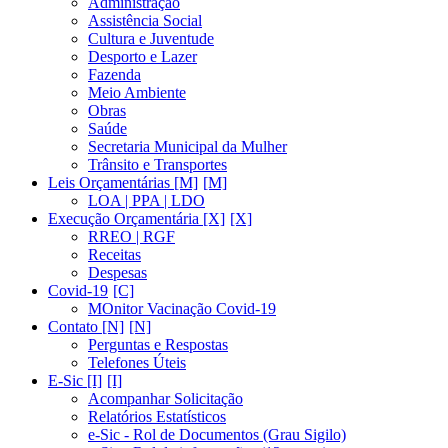
Administração
Assistência Social
Cultura e Juventude
Desporto e Lazer
Fazenda
Meio Ambiente
Obras
Saúde
Secretaria Municipal da Mulher
Trânsito e Transportes
Leis Orçamentárias [M]
LOA | PPA | LDO
Execução Orçamentária [X]
RREO | RGF
Receitas
Despesas
Covid-19
MOnitor Vacinação Covid-19
Contato [N]
Perguntas e Respostas
Telefones Úteis
E-Sic [I]
Acompanhar Solicitação
Relatórios Estatísticos
e-Sic - Rol de Documentos (Grau Sigilo)