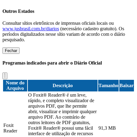
Outros Estados
Consultar sítios eletrônicos de imprensas oficiais locais ou
www.jusbrasil.com.br/diarios
(necessário cadastro gratuito). Os
períodos digitalizados nesse sítio variam de acordo com o diário
pesquisado.
Fechar
Programas indicados para abrir o Diário Oficial
Nome do
Descrição
Tamanho
Baixar
Arquivo
O Foxit® Reader® é um leve,
rápido, e completo visualizador de
arquivos PDF, que lhe permite
abrir, visualizar e imprimir qualquer
arquivo PDF. Ao contrário de
outros leitores de PDF gratuitos,
Foxit
Foxit® Reader® possui uma fácil
91,3 MB
Reader
interface de utilização de recursos