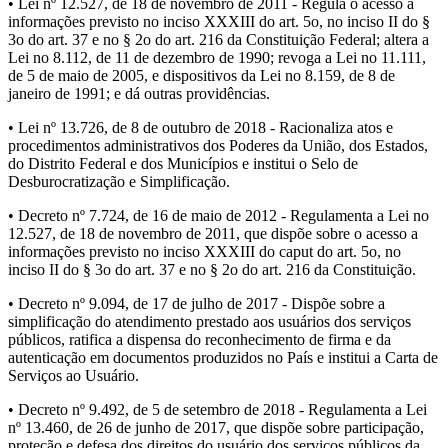
• Lei nº 12.527, de 18 de novembro de 2011 - Regula o acesso a
informações previsto no inciso XXXIII do art. 5o, no inciso II do §
3o do art. 37 e no § 2o do art. 216 da Constituição Federal; altera a
Lei no 8.112, de 11 de dezembro de 1990; revoga a Lei no 11.111,
de 5 de maio de 2005, e dispositivos da Lei no 8.159, de 8 de
janeiro de 1991; e dá outras providências.
• Lei nº 13.726, de 8 de outubro de 2018 - Racionaliza atos e
procedimentos administrativos dos Poderes da União, dos Estados,
do Distrito Federal e dos Municípios e institui o Selo de
Desburocratização e Simplificação.
• Decreto nº 7.724, de 16 de maio de 2012 - Regulamenta a Lei no
12.527, de 18 de novembro de 2011, que dispõe sobre o acesso a
informações previsto no inciso XXXIII do caput do art. 5o, no
inciso II do § 3o do art. 37 e no § 2o do art. 216 da Constituição.
• Decreto nº 9.094, de 17 de julho de 2017 - Dispõe sobre a
simplificação do atendimento prestado aos usuários dos serviços
públicos, ratifica a dispensa do reconhecimento de firma e da
autenticação em documentos produzidos no País e institui a Carta de
Serviços ao Usuário.
• Decreto nº 9.492, de 5 de setembro de 2018 - Regulamenta a Lei
nº 13.460, de 26 de junho de 2017, que dispõe sobre participação,
proteção e defesa dos direitos do usuário dos serviços públicos da