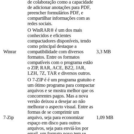
de colaboração como a capacidade
de adicionar anotações para PDF,
preencher formulários PDF, e
compartilhar informações com as
redes sociais.
O WinRAR® é um dos mais
conhecidos e eficientes
compactadores disponíveis, tendo
como principal destaque a
Winrar
compatibilidade com diversos
3,3 MB
formatos. Entre os formatos
compatíveis com o programa estão
o ZIP, RAR, ACE, BZ2, JAR,
LZH, 7Z, TAR e diversos outros.
O 7-ZIP é é um programa gratuito e
um ótimo programa para compactar
arquivos e se mostra melhor que os
concorrentes pagos. Mas a nova
versão deixou a desejar ao não
melhorar o aspecto visual. Entre as
formas de se comprimir um
7-Zip
arquivo, seja para economizar
1,09 MB
espaço em disco para outros
arquivos, seja para enviá-los por
email, um formato novo tem se