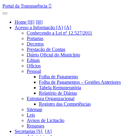
Portal da Transparência
Home [H]
Acesso a Informação [A]
Conhecendo a Lei nº 12.527/2011
Portarias
Decretos
Prestação de Contas
Diário Oficial do Município
Editais
Ofícios
Pessoal
Folha de Pagamento
Folha de Pagamentos – Gestões Anteriores
Tabela Remuneratória
Relatório de Diárias
Estrutura Organizacional
Registro das Competências
Sitemap
Leis
Avisos de Licitação
Repasses
Secretarias [S]