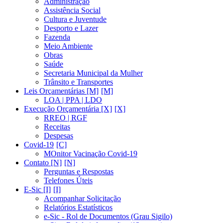
Administração
Assistência Social
Cultura e Juventude
Desporto e Lazer
Fazenda
Meio Ambiente
Obras
Saúde
Secretaria Municipal da Mulher
Trânsito e Transportes
Leis Orçamentárias [M]
LOA | PPA | LDO
Execução Orçamentária [X]
RREO | RGF
Receitas
Despesas
Covid-19
MOnitor Vacinação Covid-19
Contato [N]
Perguntas e Respostas
Telefones Úteis
E-Sic [I]
Acompanhar Solicitação
Relatórios Estatísticos
e-Sic - Rol de Documentos (Grau Sigilo)