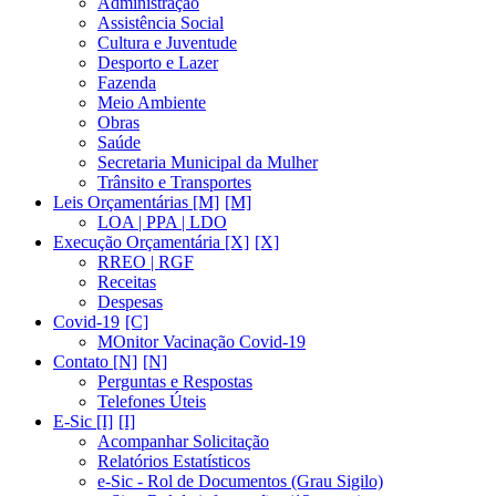
Administração
Assistência Social
Cultura e Juventude
Desporto e Lazer
Fazenda
Meio Ambiente
Obras
Saúde
Secretaria Municipal da Mulher
Trânsito e Transportes
Leis Orçamentárias [M]
LOA | PPA | LDO
Execução Orçamentária [X]
RREO | RGF
Receitas
Despesas
Covid-19
MOnitor Vacinação Covid-19
Contato [N]
Perguntas e Respostas
Telefones Úteis
E-Sic [I]
Acompanhar Solicitação
Relatórios Estatísticos
e-Sic - Rol de Documentos (Grau Sigilo)