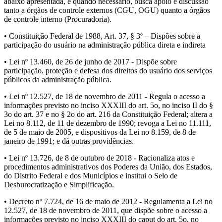
abaixo apresentada, e quando necessário, busca apoio e discussão
tanto a órgãos de controle externos (CGU, OGU) quanto a órgãos
de controle interno (Procuradoria).
• Constituição Federal de 1988, Art. 37, § 3º – Dispões sobre a
participação do usuário na administração pública direta e indireta
• Lei nº 13.460, de 26 de junho de 2017 - Dispõe sobre
participação, proteção e defesa dos direitos do usuário dos serviços
públicos da administração pública.
• Lei nº 12.527, de 18 de novembro de 2011 - Regula o acesso a
informações previsto no inciso XXXIII do art. 5o, no inciso II do §
3o do art. 37 e no § 2o do art. 216 da Constituição Federal; altera a
Lei no 8.112, de 11 de dezembro de 1990; revoga a Lei no 11.111,
de 5 de maio de 2005, e dispositivos da Lei no 8.159, de 8 de
janeiro de 1991; e dá outras providências.
• Lei nº 13.726, de 8 de outubro de 2018 - Racionaliza atos e
procedimentos administrativos dos Poderes da União, dos Estados,
do Distrito Federal e dos Municípios e institui o Selo de
Desburocratização e Simplificação.
• Decreto nº 7.724, de 16 de maio de 2012 - Regulamenta a Lei no
12.527, de 18 de novembro de 2011, que dispõe sobre o acesso a
informações previsto no inciso XXXIII do caput do art. 5o, no