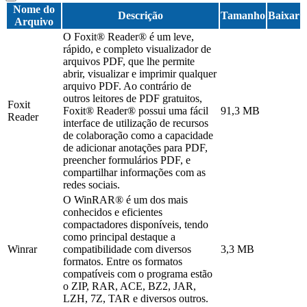
Nome do
Descrição
Tamanho
Baixar
Arquivo
O Foxit® Reader® é um leve,
rápido, e completo visualizador de
arquivos PDF, que lhe permite
abrir, visualizar e imprimir qualquer
arquivo PDF. Ao contrário de
outros leitores de PDF gratuitos,
Foxit
Foxit® Reader® possui uma fácil
91,3 MB
Reader
interface de utilização de recursos
de colaboração como a capacidade
de adicionar anotações para PDF,
preencher formulários PDF, e
compartilhar informações com as
redes sociais.
O WinRAR® é um dos mais
conhecidos e eficientes
compactadores disponíveis, tendo
como principal destaque a
Winrar
compatibilidade com diversos
3,3 MB
formatos. Entre os formatos
compatíveis com o programa estão
o ZIP, RAR, ACE, BZ2, JAR,
LZH, 7Z, TAR e diversos outros.