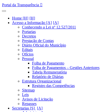
Portal da Transparência
Home [H]
Acesso a Informação [A]
Conhecendo a Lei nº 12.527/2011
Portarias
Decretos
Prestação de Contas
Diário Oficial do Município
Editais
Ofícios
Pessoal
Folha de Pagamento
Folha de Pagamentos – Gestões Anteriores
Tabela Remuneratória
Relatório de Diárias
Estrutura Organizacional
Registro das Competências
Sitemap
Leis
Avisos de Licitação
Repasses
Secretarias [S]