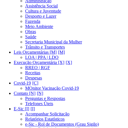
Administração
Assistência Social
Cultura e Juventude
Desporto e Lazer
Fazenda
Meio Ambiente
Obras
Saúde
Secretaria Municipal da Mulher
Trânsito e Transportes
Leis Orçamentárias [M]
LOA | PPA | LDO
Execução Orçamentária [X]
RREO | RGF
Receitas
Despesas
Covid-19
MOnitor Vacinação Covid-19
Contato [N]
Perguntas e Respostas
Telefones Úteis
E-Sic [I]
Acompanhar Solicitação
Relatórios Estatísticos
e-Sic - Rol de Documentos (Grau Sigilo)