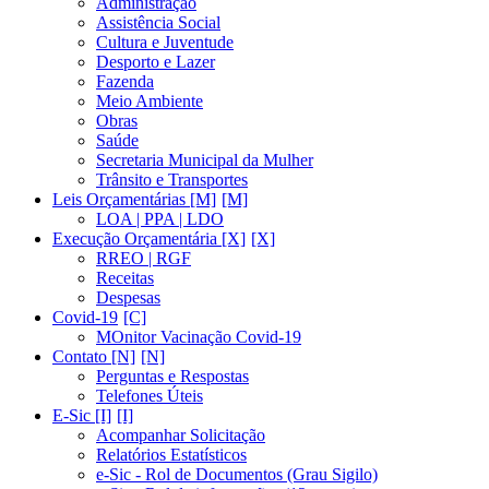
Administração
Assistência Social
Cultura e Juventude
Desporto e Lazer
Fazenda
Meio Ambiente
Obras
Saúde
Secretaria Municipal da Mulher
Trânsito e Transportes
Leis Orçamentárias [M]
LOA | PPA | LDO
Execução Orçamentária [X]
RREO | RGF
Receitas
Despesas
Covid-19
MOnitor Vacinação Covid-19
Contato [N]
Perguntas e Respostas
Telefones Úteis
E-Sic [I]
Acompanhar Solicitação
Relatórios Estatísticos
e-Sic - Rol de Documentos (Grau Sigilo)