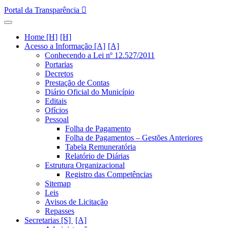
Portal da Transparência
Home [H]
Acesso a Informação [A]
Conhecendo a Lei nº 12.527/2011
Portarias
Decretos
Prestação de Contas
Diário Oficial do Município
Editais
Ofícios
Pessoal
Folha de Pagamento
Folha de Pagamentos – Gestões Anteriores
Tabela Remuneratória
Relatório de Diárias
Estrutura Organizacional
Registro das Competências
Sitemap
Leis
Avisos de Licitação
Repasses
Secretarias [S]