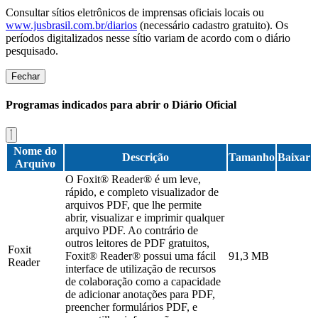
Consultar sítios eletrônicos de imprensas oficiais locais ou
www.jusbrasil.com.br/diarios
(necessário cadastro gratuito). Os
períodos digitalizados nesse sítio variam de acordo com o diário
pesquisado.
Fechar
Programas indicados para abrir o Diário Oficial
Nome do
Descrição
Tamanho
Baixar
Arquivo
O Foxit® Reader® é um leve,
rápido, e completo visualizador de
arquivos PDF, que lhe permite
abrir, visualizar e imprimir qualquer
arquivo PDF. Ao contrário de
outros leitores de PDF gratuitos,
Foxit
Foxit® Reader® possui uma fácil
91,3 MB
Reader
interface de utilização de recursos
de colaboração como a capacidade
de adicionar anotações para PDF,
preencher formulários PDF, e