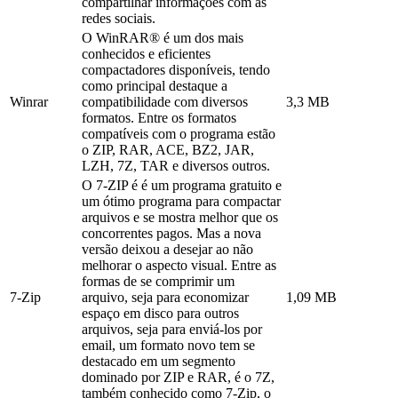
compartilhar informações com as
redes sociais.
O WinRAR® é um dos mais
conhecidos e eficientes
compactadores disponíveis, tendo
como principal destaque a
Winrar
compatibilidade com diversos
3,3 MB
formatos. Entre os formatos
compatíveis com o programa estão
o ZIP, RAR, ACE, BZ2, JAR,
LZH, 7Z, TAR e diversos outros.
O 7-ZIP é é um programa gratuito e
um ótimo programa para compactar
arquivos e se mostra melhor que os
concorrentes pagos. Mas a nova
versão deixou a desejar ao não
melhorar o aspecto visual. Entre as
formas de se comprimir um
7-Zip
arquivo, seja para economizar
1,09 MB
espaço em disco para outros
arquivos, seja para enviá-los por
email, um formato novo tem se
destacado em um segmento
dominado por ZIP e RAR, é o 7Z,
também conhecido como 7-Zip, o