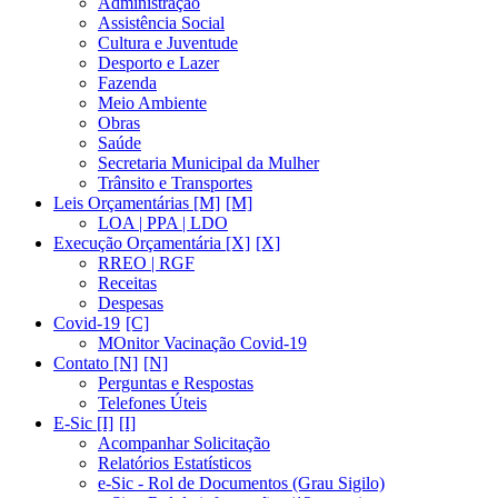
Administração
Assistência Social
Cultura e Juventude
Desporto e Lazer
Fazenda
Meio Ambiente
Obras
Saúde
Secretaria Municipal da Mulher
Trânsito e Transportes
Leis Orçamentárias [M]
LOA | PPA | LDO
Execução Orçamentária [X]
RREO | RGF
Receitas
Despesas
Covid-19
MOnitor Vacinação Covid-19
Contato [N]
Perguntas e Respostas
Telefones Úteis
E-Sic [I]
Acompanhar Solicitação
Relatórios Estatísticos
e-Sic - Rol de Documentos (Grau Sigilo)