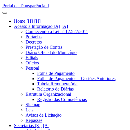
Portal da Transparência
Home [H]
Acesso a Informação [A]
Conhecendo a Lei nº 12.527/2011
Portarias
Decretos
Prestação de Contas
Diário Oficial do Município
Editais
Ofícios
Pessoal
Folha de Pagamento
Folha de Pagamentos – Gestões Anteriores
Tabela Remuneratória
Relatório de Diárias
Estrutura Organizacional
Registro das Competências
Sitemap
Leis
Avisos de Licitação
Repasses
Secretarias [S]