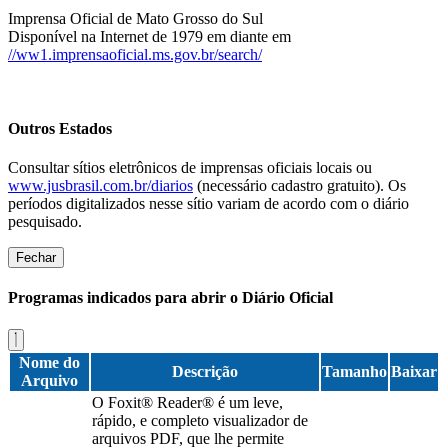
Imprensa Oficial de Mato Grosso do Sul
Disponível na Internet de 1979 em diante em
//ww1.imprensaoficial.ms.gov.br/search/
Outros Estados
Consultar sítios eletrônicos de imprensas oficiais locais ou
www.jusbrasil.com.br/diarios
(necessário cadastro gratuito). Os
períodos digitalizados nesse sítio variam de acordo com o diário
pesquisado.
Fechar
Programas indicados para abrir o Diário Oficial
Nome do
Descrição
Tamanho
Baixar
Arquivo
O Foxit® Reader® é um leve,
rápido, e completo visualizador de
arquivos PDF, que lhe permite