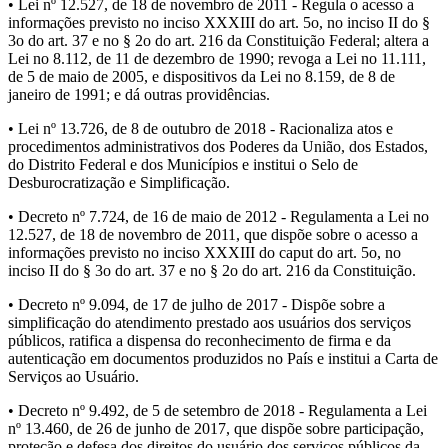
• Lei nº 12.527, de 18 de novembro de 2011 - Regula o acesso a
informações previsto no inciso XXXIII do art. 5o, no inciso II do §
3o do art. 37 e no § 2o do art. 216 da Constituição Federal; altera a
Lei no 8.112, de 11 de dezembro de 1990; revoga a Lei no 11.111,
de 5 de maio de 2005, e dispositivos da Lei no 8.159, de 8 de
janeiro de 1991; e dá outras providências.
• Lei nº 13.726, de 8 de outubro de 2018 - Racionaliza atos e
procedimentos administrativos dos Poderes da União, dos Estados,
do Distrito Federal e dos Municípios e institui o Selo de
Desburocratização e Simplificação.
• Decreto nº 7.724, de 16 de maio de 2012 - Regulamenta a Lei no
12.527, de 18 de novembro de 2011, que dispõe sobre o acesso a
informações previsto no inciso XXXIII do caput do art. 5o, no
inciso II do § 3o do art. 37 e no § 2o do art. 216 da Constituição.
• Decreto nº 9.094, de 17 de julho de 2017 - Dispõe sobre a
simplificação do atendimento prestado aos usuários dos serviços
públicos, ratifica a dispensa do reconhecimento de firma e da
autenticação em documentos produzidos no País e institui a Carta de
Serviços ao Usuário.
• Decreto nº 9.492, de 5 de setembro de 2018 - Regulamenta a Lei
nº 13.460, de 26 de junho de 2017, que dispõe sobre participação,
proteção e defesa dos direitos do usuário dos serviços públicos da