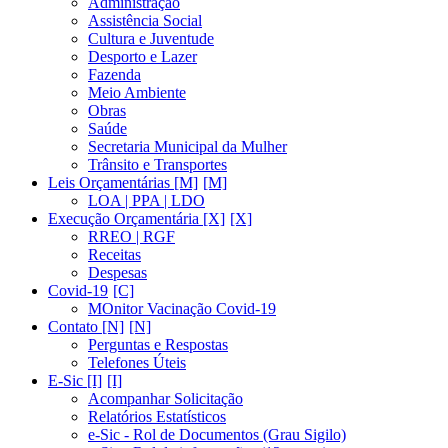
Administração
Assistência Social
Cultura e Juventude
Desporto e Lazer
Fazenda
Meio Ambiente
Obras
Saúde
Secretaria Municipal da Mulher
Trânsito e Transportes
Leis Orçamentárias [M]
LOA | PPA | LDO
Execução Orçamentária [X]
RREO | RGF
Receitas
Despesas
Covid-19
MOnitor Vacinação Covid-19
Contato [N]
Perguntas e Respostas
Telefones Úteis
E-Sic [I]
Acompanhar Solicitação
Relatórios Estatísticos
e-Sic - Rol de Documentos (Grau Sigilo)