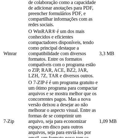
de colaboração como a capacidade
de adicionar anotações para PDF,
preencher formulários PDF, e
compartilhar informações com as
redes sociais.
O WinRAR® é um dos mais
conhecidos e eficientes
compactadores disponíveis, tendo
como principal destaque a
Winrar
compatibilidade com diversos
3,3 MB
formatos. Entre os formatos
compatíveis com o programa estão
o ZIP, RAR, ACE, BZ2, JAR,
LZH, 7Z, TAR e diversos outros.
O 7-ZIP é é um programa gratuito e
um ótimo programa para compactar
arquivos e se mostra melhor que os
concorrentes pagos. Mas a nova
versão deixou a desejar ao não
melhorar o aspecto visual. Entre as
formas de se comprimir um
7-Zip
arquivo, seja para economizar
1,09 MB
espaço em disco para outros
arquivos, seja para enviá-los por
email, um formato novo tem se