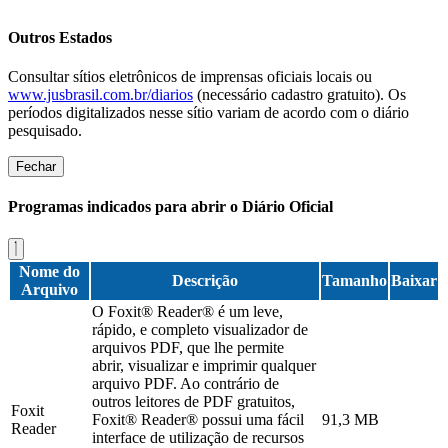
Outros Estados
Consultar sítios eletrônicos de imprensas oficiais locais ou
www.jusbrasil.com.br/diarios
(necessário cadastro gratuito). Os
períodos digitalizados nesse sítio variam de acordo com o diário
pesquisado.
Fechar
Programas indicados para abrir o Diário Oficial
Nome do
Descrição
Tamanho
Baixar
Arquivo
O Foxit® Reader® é um leve,
rápido, e completo visualizador de
arquivos PDF, que lhe permite
abrir, visualizar e imprimir qualquer
arquivo PDF. Ao contrário de
outros leitores de PDF gratuitos,
Foxit
Foxit® Reader® possui uma fácil
91,3 MB
Reader
interface de utilização de recursos