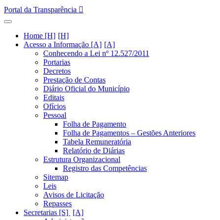
Portal da Transparência
Home [H]
Acesso a Informação [A]
Conhecendo a Lei nº 12.527/2011
Portarias
Decretos
Prestação de Contas
Diário Oficial do Município
Editais
Ofícios
Pessoal
Folha de Pagamento
Folha de Pagamentos – Gestões Anteriores
Tabela Remuneratória
Relatório de Diárias
Estrutura Organizacional
Registro das Competências
Sitemap
Leis
Avisos de Licitação
Repasses
Secretarias [S]