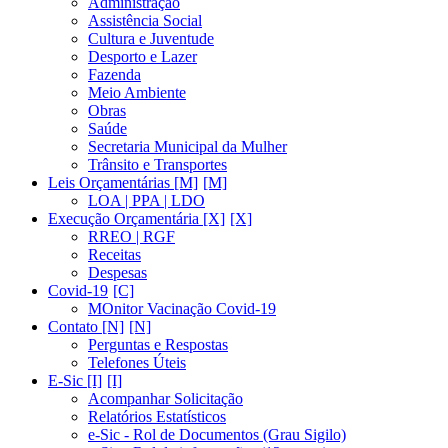
Administração
Assistência Social
Cultura e Juventude
Desporto e Lazer
Fazenda
Meio Ambiente
Obras
Saúde
Secretaria Municipal da Mulher
Trânsito e Transportes
Leis Orçamentárias [M]
LOA | PPA | LDO
Execução Orçamentária [X]
RREO | RGF
Receitas
Despesas
Covid-19
MOnitor Vacinação Covid-19
Contato [N]
Perguntas e Respostas
Telefones Úteis
E-Sic [I]
Acompanhar Solicitação
Relatórios Estatísticos
e-Sic - Rol de Documentos (Grau Sigilo)