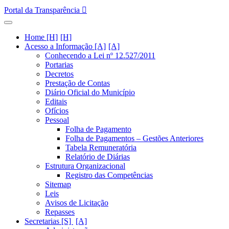
Portal da Transparência
Home [H]
Acesso a Informação [A]
Conhecendo a Lei nº 12.527/2011
Portarias
Decretos
Prestação de Contas
Diário Oficial do Município
Editais
Ofícios
Pessoal
Folha de Pagamento
Folha de Pagamentos – Gestões Anteriores
Tabela Remuneratória
Relatório de Diárias
Estrutura Organizacional
Registro das Competências
Sitemap
Leis
Avisos de Licitação
Repasses
Secretarias [S]