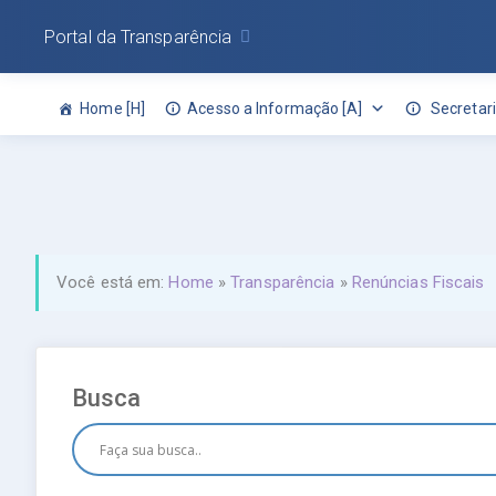
Portal da Transparência
Home [H]
Acesso a Informação [A]
Secretari
Você está em:
Home
»
Transparência
»
Renúncias Fiscais
Busca