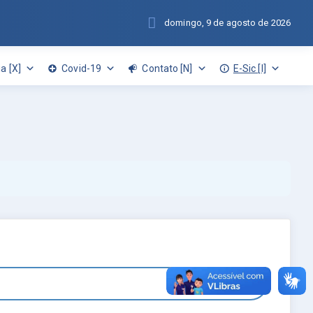
domingo, 9 de agosto de 2026
a [X]
Covid-19
Contato [N]
E-Sic [I]