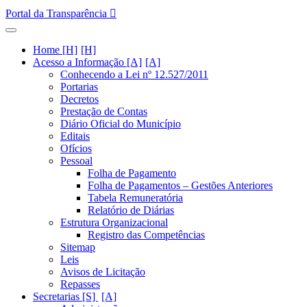
Portal da Transparência
Home [H]
Acesso a Informação [A]
Conhecendo a Lei nº 12.527/2011
Portarias
Decretos
Prestação de Contas
Diário Oficial do Município
Editais
Ofícios
Pessoal
Folha de Pagamento
Folha de Pagamentos – Gestões Anteriores
Tabela Remuneratória
Relatório de Diárias
Estrutura Organizacional
Registro das Competências
Sitemap
Leis
Avisos de Licitação
Repasses
Secretarias [S]