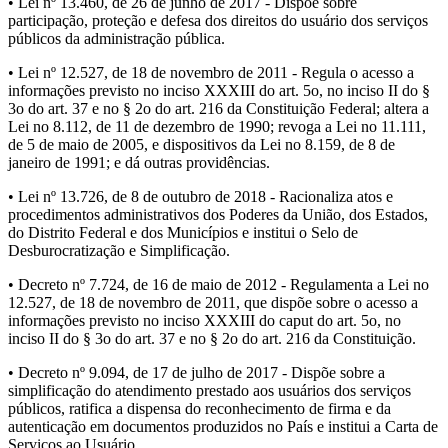
• Lei nº 13.460, de 26 de junho de 2017 - Dispõe sobre
participação, proteção e defesa dos direitos do usuário dos serviços
públicos da administração pública.
• Lei nº 12.527, de 18 de novembro de 2011 - Regula o acesso a
informações previsto no inciso XXXIII do art. 5o, no inciso II do §
3o do art. 37 e no § 2o do art. 216 da Constituição Federal; altera a
Lei no 8.112, de 11 de dezembro de 1990; revoga a Lei no 11.111,
de 5 de maio de 2005, e dispositivos da Lei no 8.159, de 8 de
janeiro de 1991; e dá outras providências.
• Lei nº 13.726, de 8 de outubro de 2018 - Racionaliza atos e
procedimentos administrativos dos Poderes da União, dos Estados,
do Distrito Federal e dos Municípios e institui o Selo de
Desburocratização e Simplificação.
• Decreto nº 7.724, de 16 de maio de 2012 - Regulamenta a Lei no
12.527, de 18 de novembro de 2011, que dispõe sobre o acesso a
informações previsto no inciso XXXIII do caput do art. 5o, no
inciso II do § 3o do art. 37 e no § 2o do art. 216 da Constituição.
• Decreto nº 9.094, de 17 de julho de 2017 - Dispõe sobre a
simplificação do atendimento prestado aos usuários dos serviços
públicos, ratifica a dispensa do reconhecimento de firma e da
autenticação em documentos produzidos no País e institui a Carta de
Serviços ao Usuário.