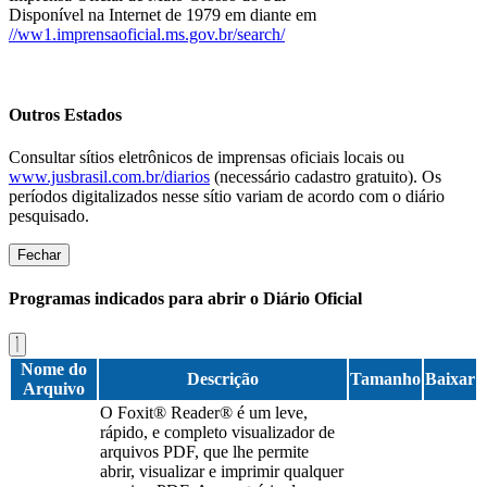
Disponível na Internet de 1979 em diante em
//ww1.imprensaoficial.ms.gov.br/search/
Outros Estados
Consultar sítios eletrônicos de imprensas oficiais locais ou
www.jusbrasil.com.br/diarios
(necessário cadastro gratuito). Os
períodos digitalizados nesse sítio variam de acordo com o diário
pesquisado.
Fechar
Programas indicados para abrir o Diário Oficial
Nome do
Descrição
Tamanho
Baixar
Arquivo
O Foxit® Reader® é um leve,
rápido, e completo visualizador de
arquivos PDF, que lhe permite
abrir, visualizar e imprimir qualquer