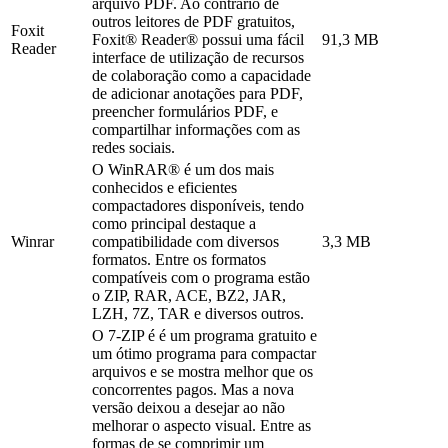
arquivo PDF. Ao contrário de
outros leitores de PDF gratuitos,
Foxit
Foxit® Reader® possui uma fácil
91,3 MB
Reader
interface de utilização de recursos
de colaboração como a capacidade
de adicionar anotações para PDF,
preencher formulários PDF, e
compartilhar informações com as
redes sociais.
O WinRAR® é um dos mais
conhecidos e eficientes
compactadores disponíveis, tendo
como principal destaque a
Winrar
compatibilidade com diversos
3,3 MB
formatos. Entre os formatos
compatíveis com o programa estão
o ZIP, RAR, ACE, BZ2, JAR,
LZH, 7Z, TAR e diversos outros.
O 7-ZIP é é um programa gratuito e
um ótimo programa para compactar
arquivos e se mostra melhor que os
concorrentes pagos. Mas a nova
versão deixou a desejar ao não
melhorar o aspecto visual. Entre as
formas de se comprimir um