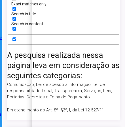
Exact matches only
Search in title
Search in content
r
A pesquisa realizada nessa
página leva em consideração as
seguintes categorias:
Comunicação, Lei de acesso à informação, Lei de
responsabilidade fiscal, Transparência, Serviços, Leis,
Portarias, Decretos e Folha de Pagamento.
Em atendimento ao Art. 8º, §3º, I, da Lei 12.527/11
2