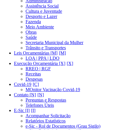
Administração
Assistência Social
Cultura e Juventude
Desporto e Lazer
Fazenda
Meio Ambiente
Obras
Saúde
Secretaria Municipal da Mulher
Trânsito e Transportes
Leis Orçamentárias [M]
LOA | PPA | LDO
Execução Orçamentária [X]
RREO | RGF
Receitas
Despesas
Covid-19
MOnitor Vacinação Covid-19
Contato [N]
Perguntas e Respostas
Telefones Úteis
E-Sic [I]
Acompanhar Solicitação
Relatórios Estatísticos
e-Sic - Rol de Documentos (Grau Sigilo)