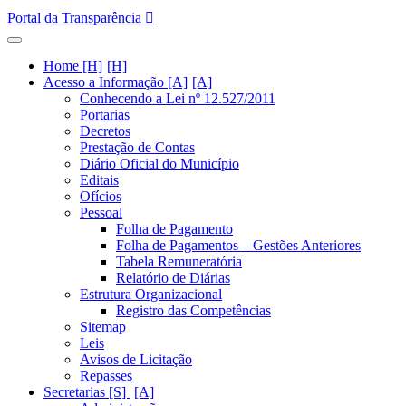
Portal da Transparência
Home [H]
Acesso a Informação [A]
Conhecendo a Lei nº 12.527/2011
Portarias
Decretos
Prestação de Contas
Diário Oficial do Município
Editais
Ofícios
Pessoal
Folha de Pagamento
Folha de Pagamentos – Gestões Anteriores
Tabela Remuneratória
Relatório de Diárias
Estrutura Organizacional
Registro das Competências
Sitemap
Leis
Avisos de Licitação
Repasses
Secretarias [S]