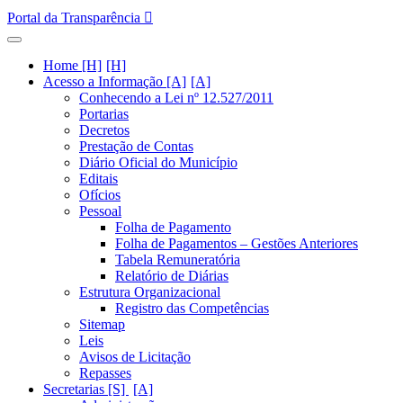
Portal da Transparência
Home [H]
Acesso a Informação [A]
Conhecendo a Lei nº 12.527/2011
Portarias
Decretos
Prestação de Contas
Diário Oficial do Município
Editais
Ofícios
Pessoal
Folha de Pagamento
Folha de Pagamentos – Gestões Anteriores
Tabela Remuneratória
Relatório de Diárias
Estrutura Organizacional
Registro das Competências
Sitemap
Leis
Avisos de Licitação
Repasses
Secretarias [S]