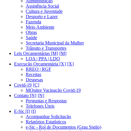
Administração
Assistência Social
Cultura e Juventude
Desporto e Lazer
Fazenda
Meio Ambiente
Obras
Saúde
Secretaria Municipal da Mulher
Trânsito e Transportes
Leis Orçamentárias [M]
LOA | PPA | LDO
Execução Orçamentária [X]
RREO | RGF
Receitas
Despesas
Covid-19
MOnitor Vacinação Covid-19
Contato [N]
Perguntas e Respostas
Telefones Úteis
E-Sic [I]
Acompanhar Solicitação
Relatórios Estatísticos
e-Sic - Rol de Documentos (Grau Sigilo)