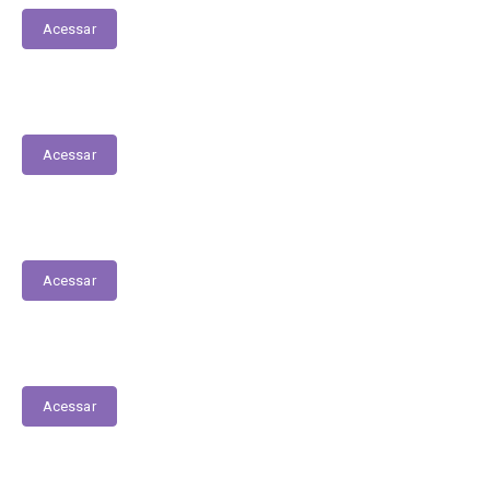
Acessar
PPA
Acessar
Lista de espera de Creches
Acessar
Contracheques Online
Acessar
Transferências entre Entidades