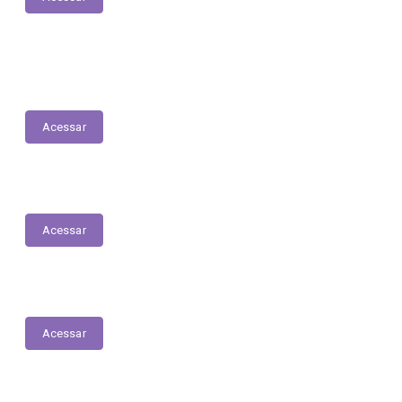
LDO - Lei de Diretrizes Orçamentárias
Acessar
Conselho do Fundeb
Acessar
PNAB - Lei Aldir Blanc
Acessar
ORDEM CRONOLÓGICA DE PAGAMENTOS