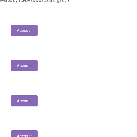
owered by TCPDF (www.tcpdf.org) 3 / 3
Execução das Emendas (link contábil)
Acessar
Plano Municipal de Educação
Acessar
Relação dos Profissionais de Saúde
Acessar
Relatório de Atividade – Saúde
Acessar