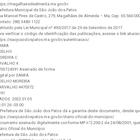
ttps://magalhaesdealmeida.ma.gov.br
refeitura Municipal de São João dos Patos
ua Manoel Pires de Castro, 279, Magalhães de Almeida – Ma, Cep: 65.560-00
ontato: (98) 3483-1122
nstituído pela Lei Municipal nº 490/2017 de 29 de Setembro de 2017
ra verificar o código de identificação das publicações, acesse o link abaixo
ttps://saojoaodospatos.ma.gov.br/autenticacao/
AMIA
OELHO
OREIRA C
RVALHO:4
703724391 Assinado de forma
igital por SAMIA
OELHO MOREIRA
ARVALHO:4470372
391
ADOS: 2022.01.05
:01:26 -03:00
 Prefeitura de São João dos Patos dá a garantia deste documento, desde que 
ttps://saojoaodospatos.ma.gov.br/diario-oficial-do-municipio/
ocumento assinado digitalmente conforme MP n°2.200-2 de 24/08/2001, que ins
ário Oficial do Município
refeitura de São João dos Patos