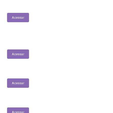
Acessar
Relatório Anual de Gestão – Educação
Acessar
Unidades de Saúde
Acessar
Plano Municipal de Saúde
Acessar