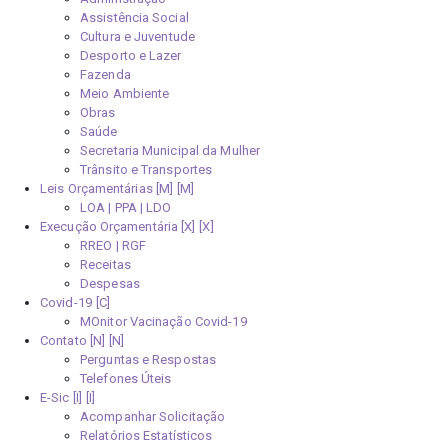
Assistência Social
Cultura e Juventude
Desporto e Lazer
Fazenda
Meio Ambiente
Obras
Saúde
Secretaria Municipal da Mulher
Trânsito e Transportes
Leis Orçamentárias [M]
LOA | PPA | LDO
Execução Orçamentária [X]
RREO | RGF
Receitas
Despesas
Covid-19
MOnitor Vacinação Covid-19
Contato [N]
Perguntas e Respostas
Telefones Úteis
E-Sic [I]
Acompanhar Solicitação
Relatórios Estatísticos