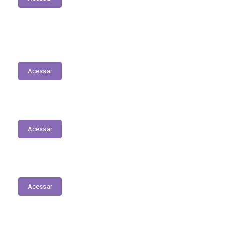
RREO
Acessar
Conselho de Assistência Social
Acessar
Delegacia Online
Acessar
Nota Fiscal Eletrônica