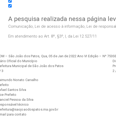
A pesquisa realizada nessa página le
Comunicação, Lei de acesso à informação, Lei de responsabil
Em atendimento ao Art. 8º, §3º, I, da Lei 12.527/11
OM – São João dos Patos, Qua, 05 de Jan de 2022 Ano VI Edição – Nº 753
SE
ário Oficial do Município
Di
refeitura Municipal de São João dos Patos
Pr
/ 3
2 
aimundo Nonato Carvalho
efeito
fael Santos Silva
ce-Prefeito
anciel Pessoa da Silva
esponsável técnico
refeitura@saojoaodospatos.ma.gov.br
mail para contato