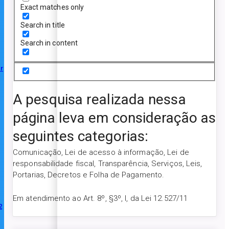
Exact matches only
Search in title
Search in content
r
A pesquisa realizada nessa
página leva em consideração as
seguintes categorias:
Comunicação, Lei de acesso à informação, Lei de
responsabilidade fiscal, Transparência, Serviços, Leis,
Portarias, Decretos e Folha de Pagamento.
Em atendimento ao Art. 8º, §3º, I, da Lei 12.527/11
2