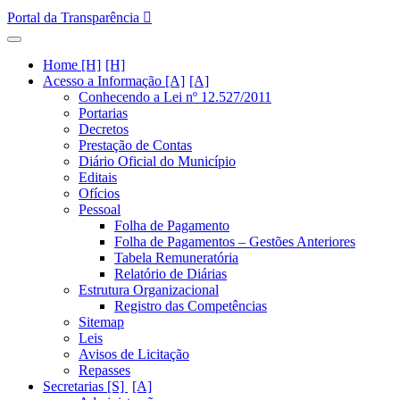
Portal da Transparência
Home [H]
Acesso a Informação [A]
Conhecendo a Lei nº 12.527/2011
Portarias
Decretos
Prestação de Contas
Diário Oficial do Município
Editais
Ofícios
Pessoal
Folha de Pagamento
Folha de Pagamentos – Gestões Anteriores
Tabela Remuneratória
Relatório de Diárias
Estrutura Organizacional
Registro das Competências
Sitemap
Leis
Avisos de Licitação
Repasses
Secretarias [S]