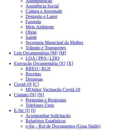
Administração
Assistência Social
Cultura e Juventude
Desporto e Lazer
Fazenda
Meio Ambiente
Obras
Saúde
Secretaria Municipal da Mulher
Trânsito e Transportes
Leis Orçamentárias [M]
LOA | PPA | LDO
Execução Orçamentária [X]
RREO | RGF
Receitas
Despesas
Covid-19
MOnitor Vacinação Covid-19
Contato [N]
Perguntas e Respostas
Telefones Úteis
E-Sic [I]
Acompanhar Solicitação
Relatórios Estatísticos
e-Sic - Rol de Documentos (Grau Sigilo)