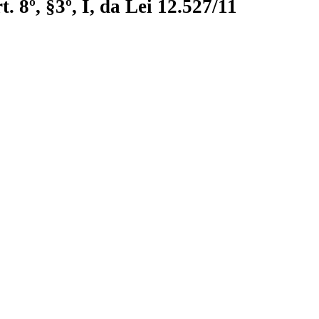
 8º, §3º, I, da Lei 12.527/11