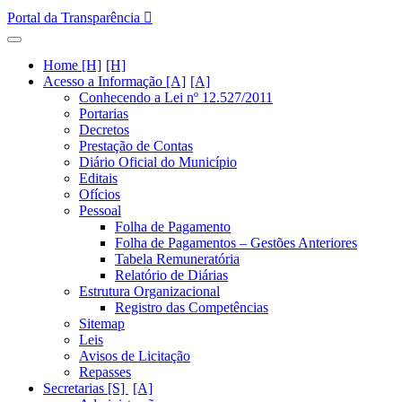
Portal da Transparência
Home [H]
Acesso a Informação [A]
Conhecendo a Lei nº 12.527/2011
Portarias
Decretos
Prestação de Contas
Diário Oficial do Município
Editais
Ofícios
Pessoal
Folha de Pagamento
Folha de Pagamentos – Gestões Anteriores
Tabela Remuneratória
Relatório de Diárias
Estrutura Organizacional
Registro das Competências
Sitemap
Leis
Avisos de Licitação
Repasses
Secretarias [S]