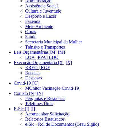
Administração
Assistência Social
Cultura e Juventude
Desporto e Lazer
Fazenda
Meio Ambiente
Obras
Saúde
Secretaria Municipal da Mulher
Trânsito e Transportes
Leis Orçamentárias [M]
LOA | PPA | LDO
Execução Orçamentária [X]
RREO | RGF
Receitas
Despesas
Covid-19
MOnitor Vacinação Covid-19
Contato [N]
Perguntas e Respostas
Telefones Úteis
E-Sic [I]
Acompanhar Solicitação
Relatórios Estatísticos
e-Sic - Rol de Documentos (Grau Sigilo)