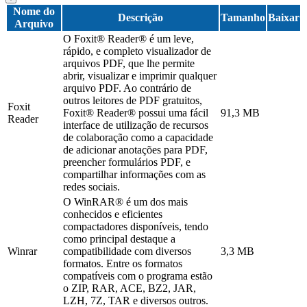
Nome do
Descrição
Tamanho
Baixar
Arquivo
O Foxit® Reader® é um leve,
rápido, e completo visualizador de
arquivos PDF, que lhe permite
abrir, visualizar e imprimir qualquer
arquivo PDF. Ao contrário de
outros leitores de PDF gratuitos,
Foxit
Foxit® Reader® possui uma fácil
91,3 MB
Reader
interface de utilização de recursos
de colaboração como a capacidade
de adicionar anotações para PDF,
preencher formulários PDF, e
compartilhar informações com as
redes sociais.
O WinRAR® é um dos mais
conhecidos e eficientes
compactadores disponíveis, tendo
como principal destaque a
Winrar
compatibilidade com diversos
3,3 MB
formatos. Entre os formatos
compatíveis com o programa estão
o ZIP, RAR, ACE, BZ2, JAR,
LZH, 7Z, TAR e diversos outros.