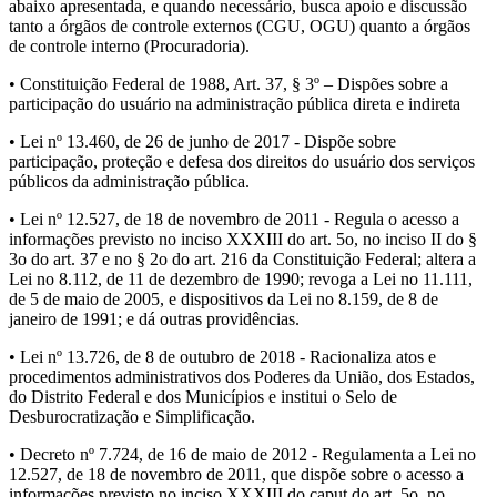
abaixo apresentada, e quando necessário, busca apoio e discussão
tanto a órgãos de controle externos (CGU, OGU) quanto a órgãos
de controle interno (Procuradoria).
• Constituição Federal de 1988, Art. 37, § 3º – Dispões sobre a
participação do usuário na administração pública direta e indireta
• Lei nº 13.460, de 26 de junho de 2017 - Dispõe sobre
participação, proteção e defesa dos direitos do usuário dos serviços
públicos da administração pública.
• Lei nº 12.527, de 18 de novembro de 2011 - Regula o acesso a
informações previsto no inciso XXXIII do art. 5o, no inciso II do §
3o do art. 37 e no § 2o do art. 216 da Constituição Federal; altera a
Lei no 8.112, de 11 de dezembro de 1990; revoga a Lei no 11.111,
de 5 de maio de 2005, e dispositivos da Lei no 8.159, de 8 de
janeiro de 1991; e dá outras providências.
• Lei nº 13.726, de 8 de outubro de 2018 - Racionaliza atos e
procedimentos administrativos dos Poderes da União, dos Estados,
do Distrito Federal e dos Municípios e institui o Selo de
Desburocratização e Simplificação.
• Decreto nº 7.724, de 16 de maio de 2012 - Regulamenta a Lei no
12.527, de 18 de novembro de 2011, que dispõe sobre o acesso a
informações previsto no inciso XXXIII do caput do art. 5o, no