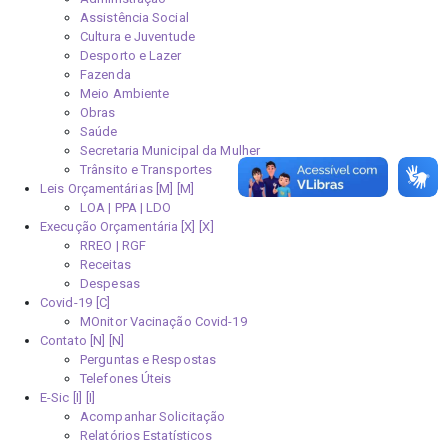
Assistência Social
Cultura e Juventude
Desporto e Lazer
Fazenda
Meio Ambiente
Obras
Saúde
Secretaria Municipal da Mulher
Trânsito e Transportes
Leis Orçamentárias [M]
LOA | PPA | LDO
Execução Orçamentária [X]
RREO | RGF
Receitas
Despesas
Covid-19
MOnitor Vacinação Covid-19
Contato [N]
Perguntas e Respostas
Telefones Úteis
E-Sic [I]
Acompanhar Solicitação
Relatórios Estatísticos