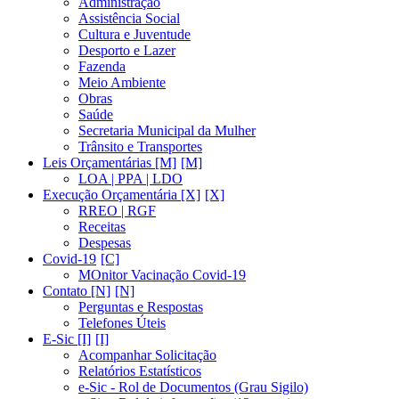
Administração
Assistência Social
Cultura e Juventude
Desporto e Lazer
Fazenda
Meio Ambiente
Obras
Saúde
Secretaria Municipal da Mulher
Trânsito e Transportes
Leis Orçamentárias [M]
LOA | PPA | LDO
Execução Orçamentária [X]
RREO | RGF
Receitas
Despesas
Covid-19
MOnitor Vacinação Covid-19
Contato [N]
Perguntas e Respostas
Telefones Úteis
E-Sic [I]
Acompanhar Solicitação
Relatórios Estatísticos
e-Sic - Rol de Documentos (Grau Sigilo)