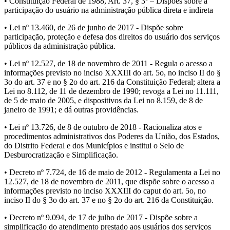
• Constituição Federal de 1988, Art. 37, § 3º – Dispões sobre a
participação do usuário na administração pública direta e indireta
• Lei nº 13.460, de 26 de junho de 2017 - Dispõe sobre
participação, proteção e defesa dos direitos do usuário dos serviços
públicos da administração pública.
• Lei nº 12.527, de 18 de novembro de 2011 - Regula o acesso a
informações previsto no inciso XXXIII do art. 5o, no inciso II do §
3o do art. 37 e no § 2o do art. 216 da Constituição Federal; altera a
Lei no 8.112, de 11 de dezembro de 1990; revoga a Lei no 11.111,
de 5 de maio de 2005, e dispositivos da Lei no 8.159, de 8 de
janeiro de 1991; e dá outras providências.
• Lei nº 13.726, de 8 de outubro de 2018 - Racionaliza atos e
procedimentos administrativos dos Poderes da União, dos Estados,
do Distrito Federal e dos Municípios e institui o Selo de
Desburocratização e Simplificação.
• Decreto nº 7.724, de 16 de maio de 2012 - Regulamenta a Lei no
12.527, de 18 de novembro de 2011, que dispõe sobre o acesso a
informações previsto no inciso XXXIII do caput do art. 5o, no
inciso II do § 3o do art. 37 e no § 2o do art. 216 da Constituição.
• Decreto nº 9.094, de 17 de julho de 2017 - Dispõe sobre a
simplificação do atendimento prestado aos usuários dos serviços