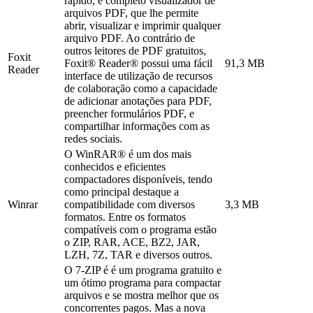
rápido, e completo visualizador de
arquivos PDF, que lhe permite
abrir, visualizar e imprimir qualquer
arquivo PDF. Ao contrário de
outros leitores de PDF gratuitos,
Foxit
Foxit® Reader® possui uma fácil
91,3 MB
Reader
interface de utilização de recursos
de colaboração como a capacidade
de adicionar anotações para PDF,
preencher formulários PDF, e
compartilhar informações com as
redes sociais.
O WinRAR® é um dos mais
conhecidos e eficientes
compactadores disponíveis, tendo
como principal destaque a
Winrar
compatibilidade com diversos
3,3 MB
formatos. Entre os formatos
compatíveis com o programa estão
o ZIP, RAR, ACE, BZ2, JAR,
LZH, 7Z, TAR e diversos outros.
O 7-ZIP é é um programa gratuito e
um ótimo programa para compactar
arquivos e se mostra melhor que os
concorrentes pagos. Mas a nova