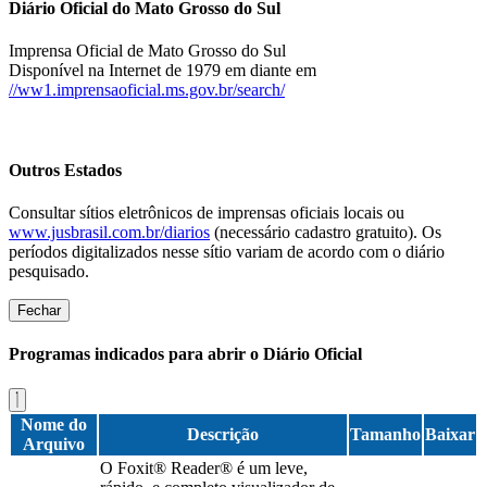
Diário Oficial do Mato Grosso do Sul
Imprensa Oficial de Mato Grosso do Sul
Disponível na Internet de 1979 em diante em
//ww1.imprensaoficial.ms.gov.br/search/
Outros Estados
Consultar sítios eletrônicos de imprensas oficiais locais ou
www.jusbrasil.com.br/diarios
(necessário cadastro gratuito). Os
períodos digitalizados nesse sítio variam de acordo com o diário
pesquisado.
Fechar
Programas indicados para abrir o Diário Oficial
Nome do
Descrição
Tamanho
Baixar
Arquivo
O Foxit® Reader® é um leve,