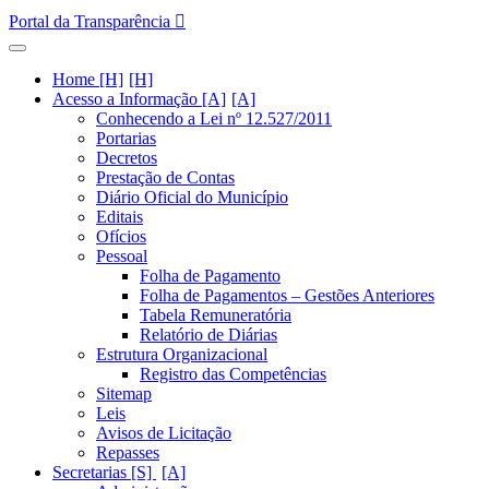
Portal da Transparência
Home [H]
Acesso a Informação [A]
Conhecendo a Lei nº 12.527/2011
Portarias
Decretos
Prestação de Contas
Diário Oficial do Município
Editais
Ofícios
Pessoal
Folha de Pagamento
Folha de Pagamentos – Gestões Anteriores
Tabela Remuneratória
Relatório de Diárias
Estrutura Organizacional
Registro das Competências
Sitemap
Leis
Avisos de Licitação
Repasses
Secretarias [S]