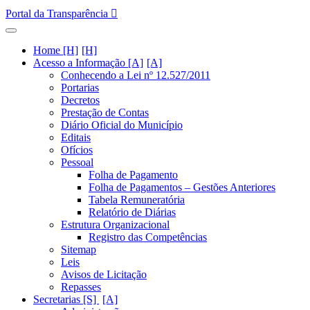
Portal da Transparência
Home [H]
Acesso a Informação [A]
Conhecendo a Lei nº 12.527/2011
Portarias
Decretos
Prestação de Contas
Diário Oficial do Município
Editais
Ofícios
Pessoal
Folha de Pagamento
Folha de Pagamentos – Gestões Anteriores
Tabela Remuneratória
Relatório de Diárias
Estrutura Organizacional
Registro das Competências
Sitemap
Leis
Avisos de Licitação
Repasses
Secretarias [S]