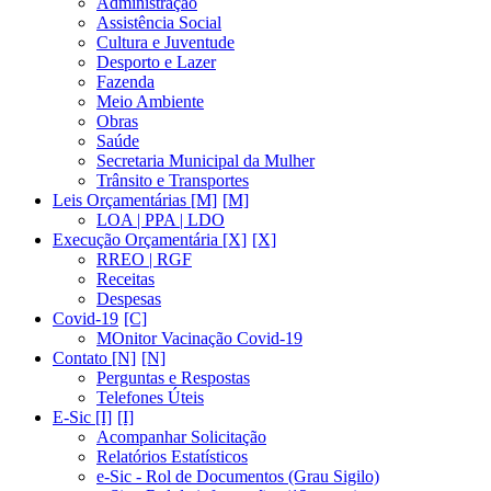
Administração
Assistência Social
Cultura e Juventude
Desporto e Lazer
Fazenda
Meio Ambiente
Obras
Saúde
Secretaria Municipal da Mulher
Trânsito e Transportes
Leis Orçamentárias [M]
LOA | PPA | LDO
Execução Orçamentária [X]
RREO | RGF
Receitas
Despesas
Covid-19
MOnitor Vacinação Covid-19
Contato [N]
Perguntas e Respostas
Telefones Úteis
E-Sic [I]
Acompanhar Solicitação
Relatórios Estatísticos
e-Sic - Rol de Documentos (Grau Sigilo)