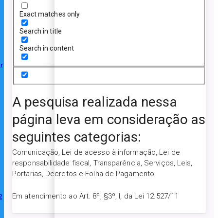
Exact matches only
Search in title
Search in content
r
A pesquisa realizada nessa
página leva em consideração as
seguintes categorias:
Comunicação, Lei de acesso à informação, Lei de
responsabilidade fiscal, Transparência, Serviços, Leis,
Portarias, Decretos e Folha de Pagamento.
Em atendimento ao Art. 8º, §3º, I, da Lei 12.527/11
2