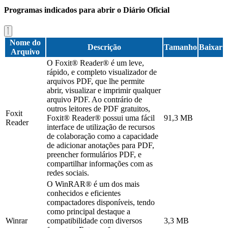
Programas indicados para abrir o Diário Oficial
Nome do
Descrição
Tamanho
Baixar
Arquivo
O Foxit® Reader® é um leve,
rápido, e completo visualizador de
arquivos PDF, que lhe permite
abrir, visualizar e imprimir qualquer
arquivo PDF. Ao contrário de
outros leitores de PDF gratuitos,
Foxit
Foxit® Reader® possui uma fácil
91,3 MB
Reader
interface de utilização de recursos
de colaboração como a capacidade
de adicionar anotações para PDF,
preencher formulários PDF, e
compartilhar informações com as
redes sociais.
O WinRAR® é um dos mais
conhecidos e eficientes
compactadores disponíveis, tendo
como principal destaque a
Winrar
compatibilidade com diversos
3,3 MB