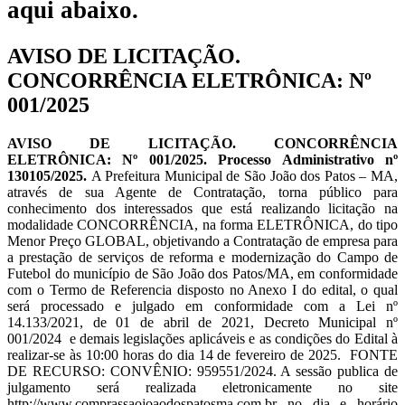
aqui abaixo.
AVISO DE LICITAÇÃO.
CONCORRÊNCIA ELETRÔNICA: Nº
001/2025
AVISO DE LICITAÇÃO. CONCORRÊNCIA
ELETRÔNICA: Nº 001/2025. Processo Administrativo nº
130105/2025.
A Prefeitura Municipal de São João dos Patos – MA,
através de sua Agente de Contratação, torna público para
conhecimento dos interessados que está realizando licitação na
modalidade CONCORRÊNCIA, na forma ELETRÔNICA, do tipo
Menor Preço GLOBAL, objetivando a Contratação de empresa para
a prestação de serviços de reforma e modernização do Campo de
Futebol do município de São João dos Patos/MA, em conformidade
com o Termo de Referencia disposto no Anexo I do edital, o qual
será processado e julgado em conformidade com a Lei nº
14.133/2021, de 01 de abril de 2021, Decreto Municipal nº
001/2024 e demais legislações aplicáveis e as condições do Edital à
realizar-se às 10:00 horas do dia 14 de fevereiro de 2025. FONTE
DE RECURSO: CONVÊNIO: 959551/2024. A sessão publica de
julgamento será realizada eletronicamente no site
http://www.comprassaojoaodospatosma.com.br no dia e horário