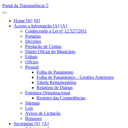
Portal da Transparência
Home [H]
Acesso a Informação [A]
Conhecendo a Lei nº 12.527/2011
Portarias
Decretos
Prestação de Contas
Diário Oficial do Município
Editais
Ofícios
Pessoal
Folha de Pagamento
Folha de Pagamentos – Gestões Anteriores
Tabela Remuneratória
Relatório de Diárias
Estrutura Organizacional
Registro das Competências
Sitemap
Leis
Avisos de Licitação
Repasses
Secretarias [S]