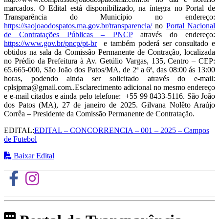
marcados. O Edital está disponibilizado, na íntegra no Portal de
Transparência do Município no endereço:
https://saojoaodospatos.ma.gov.br/transparencia/
no
Portal Nacional
de Contratações Públicas – PNCP
através do endereço:
https://www.gov.br/pncp/pt-br
e também poderá ser consultado e
obtidos na sala da Comissão Permanente de Contração, localizada
no Prédio da Prefeitura à Av. Getúlio Vargas, 135, Centro – CEP:
65.665-000, São João dos Patos/MA, de 2ª a 6ª, das 08:00 ás 13:00
horas, podendo ainda ser solicitado através do e-mail:
cplsjpma@gmail.com..Esclarecimento adicional no mesmo endereço
e e-mail citados e ainda pelo telefone: +55 99 8433-5116. São João
dos Patos (MA), 27 de janeiro de 2025. Gilvana Nolêto Araújo
Corrêa – Presidente da Comissão Permanente de Contratação.
EDITAL:
EDITAL – CONCORRENCIA – 001 – 2025 – Campos
de Futebol
Baixar Edital