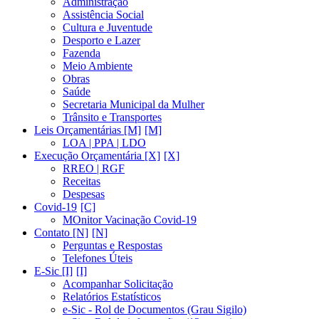
Administração
Assistência Social
Cultura e Juventude
Desporto e Lazer
Fazenda
Meio Ambiente
Obras
Saúde
Secretaria Municipal da Mulher
Trânsito e Transportes
Leis Orçamentárias [M]
LOA | PPA | LDO
Execução Orçamentária [X]
RREO | RGF
Receitas
Despesas
Covid-19
MOnitor Vacinação Covid-19
Contato [N]
Perguntas e Respostas
Telefones Úteis
E-Sic [I]
Acompanhar Solicitação
Relatórios Estatísticos
e-Sic - Rol de Documentos (Grau Sigilo)