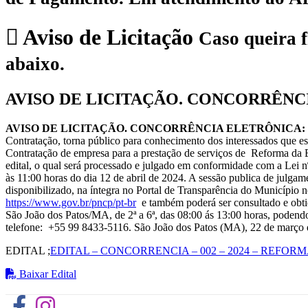
Aviso de Licitação
Caso queira f
abaixo.
AVISO DE LICITAÇÃO. CONCORRÊNCIA
AVISO DE LICITAÇÃO. CONCORRÊNCIA ELETRÔNICA: Nº 002/
Contratação, torna público para conhecimento dos interessados 
Contratação de empresa para a prestação de serviços de Reforma da
edital, o qual será processado e julgado em conformidade com a Lei nº
às 11:00 horas do dia 12 de abril de 2024. A sessão publica de julga
disponibilizado, na íntegra no Portal de Transparência do Município 
https://www.gov.br/pncp/pt-br
e também poderá ser consultado e obtid
São João dos Patos/MA, de 2ª a 6ª, das 08:00 ás 13:00 horas, podend
telefone: +55 99 8433-5116. São João dos Patos (MA), 22 de março 
EDITAL ;
EDITAL – CONCORRENCIA – 002 – 2024 – REFOR
Baixar Edital