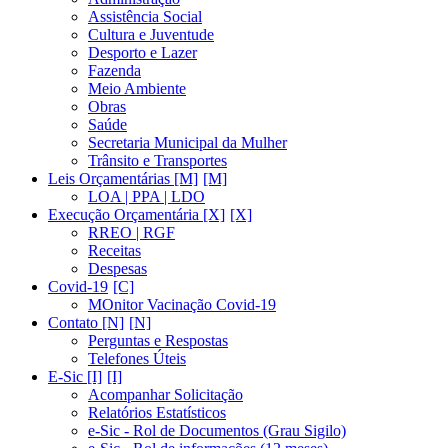
Assistência Social
Cultura e Juventude
Desporto e Lazer
Fazenda
Meio Ambiente
Obras
Saúde
Secretaria Municipal da Mulher
Trânsito e Transportes
Leis Orçamentárias [M]
LOA | PPA | LDO
Execução Orçamentária [X]
RREO | RGF
Receitas
Despesas
Covid-19
MOnitor Vacinação Covid-19
Contato [N]
Perguntas e Respostas
Telefones Úteis
E-Sic [I]
Acompanhar Solicitação
Relatórios Estatísticos
e-Sic - Rol de Documentos (Grau Sigilo)