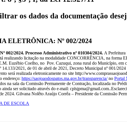
iltrar os dados da documentação desej
 ELETRÔNICA: Nº 002/2024
2024. Processo Administrativo nº 010304/2024.
A Prefeitura
que está realizando licitação na modalidade CONCORRÊNCIA, na fo
 E.M. Euzébio Coelho, no Pov. Cazuqui, zona rural do Município, em 
 14.133/2021, de 01 de abril de 2021, Decreto Municipal nº 001/2024 e 
mento será realizada eletronicamente no site http://www.comprassaojoao
no endereço:
https://saojoaodospatos.ma.gov.br/transparencia/
no
Portal
os na sala da Comissão Permanente de Contração, localizada no Prédio
o ainda ser solicitado através do e-mail: cplsjpma@gmail.com..Esclarec
de 2024. Gilvana Nolêto Araújo Corrêa – Presidente da Comissão Perm
MA DE ESCOLA