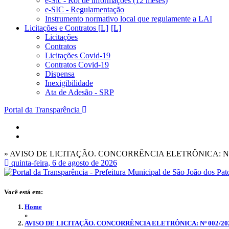
e-Sic - Rol de informações (12 meses)
e-SIC - Regulamentação
Instrumento normativo local que regulamente a LAI
Licitações e Contratos [L]
Licitações
Contratos
Licitações Covid-19
Contratos Covid-19
Dispensa
Inexigibilidade
Ata de Adesão - SRP
Portal da Transparência
» AVISO DE LICITAÇÃO. CONCORRÊNCIA ELETRÔNICA: Nº 
quinta-feira, 6 de agosto de 2026
Você está em:
Home
»
AVISO DE LICITAÇÃO. CONCORRÊNCIA ELETRÔNICA: Nº 002/20