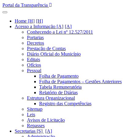
Portal da Transparência
Home [H]
Acesso a Informação [A]
Conhecendo a Lei nº 12.527/2011
Portarias
Decretos
Prestação de Contas
Diário Oficial do Município
Editais
Ofícios
Pessoal
Folha de Pagamento
Folha de Pagamentos – Gestões Anteriores
Tabela Remuneratória
Relatório de Diárias
Estrutura Organizacional
Registro das Competências
Sitemap
Leis
Avisos de Licitação
Repasses
Secretarias [S]
Administração