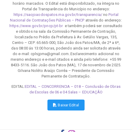
horário marcados. O Edital está disponibilizado, na íntegra no
Portal de Transparência do Município no endereço:
https://saojoaodospatos.ma.gov.br/transparencia/
no
Portal
Nacional de Contratações Públicas – PNCP
através do endereço:
https://www.gov.br/pncp/pt-br
e também poderá ser consultado
e obtidos na sala da Comissão Permanente de Contração,
localizada no Prédio da Prefeitura à Av. Getúlio Vargas, 135,
Centro – CEP: 65.665-000, São João dos Patos/MA, de 2ª a 6ª,
das 08:00 ás 13:00 horas, podendo ainda ser solicitado através
do e-mail: cplsjpma@gmail.com..Esclarecimento adicional no
mesmo endereço e e-mail citados e ainda pelo telefone: +55 99
8433-5116. São João dos Patos (MA), 17 de novembro de 2025.
Gilvana Nolêto Araújo Corrêa – Presidente da Comissão
Permanente de Contratação.
EDITAL:
EDITAL – CONCORRENCIA – 018 – Conclusão de Obras
de Escolas de 06 e 04 Salas – EDUCAÇÃO
Baixar Edital