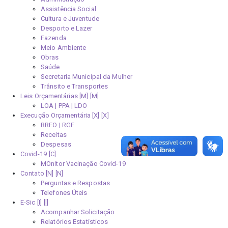
Assistência Social
Cultura e Juventude
Desporto e Lazer
Fazenda
Meio Ambiente
Obras
Saúde
Secretaria Municipal da Mulher
Trânsito e Transportes
Leis Orçamentárias [M]
LOA | PPA | LDO
Execução Orçamentária [X]
RREO | RGF
Receitas
Despesas
Covid-19
MOnitor Vacinação Covid-19
Contato [N]
Perguntas e Respostas
Telefones Úteis
E-Sic [I]
Acompanhar Solicitação
Relatórios Estatísticos