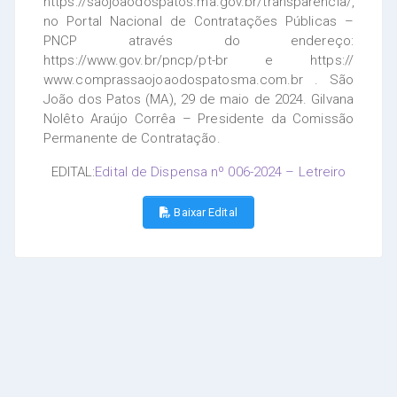
https://saojoaodospatos.ma.gov.br/transparencia/,
no Portal Nacional de Contratações Públicas –
PNCP através do endereço:
https://www.gov.br/pncp/pt-br e https://
www.comprassaojoaodospatosma.com.br . São
João dos Patos (MA), 29 de maio de 2024. Gilvana
Nolêto Araújo Corrêa – Presidente da Comissão
Permanente de Contratação.
EDITAL:
Edital de Dispensa nº 006-2024 – Letreiro
Baixar Edital