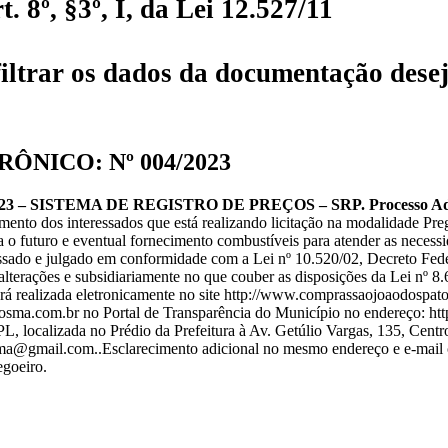
 8º, §3º, I, da Lei 12.527/11
iltrar os dados da documentação desej
ÔNICO: Nº 004/2023
 SISTEMA DE REGISTRO DE PREÇOS – SRP. Processo Admini
cimento dos interessados que está realizando licitação na modalidade
futuro e eventual fornecimento combustíveis para atender as necess
essado e julgado em conformidade com a Lei nº 10.520/02, Decreto Fed
lterações e subsidiariamente no que couber as disposições da Lei nº 8.6
erá realizada eletronicamente no site http://www.comprassaojoaodospato
osma.com.br no Portal de Transparência do Município no endereço: htt
L, localizada no Prédio da Prefeitura à Av. Getúlio Vargas, 135, Cent
sjpma@gmail.com..Esclarecimento adicional no mesmo endereço e e-mail 
egoeiro.