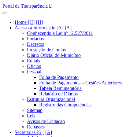
Portal da Transparência
Home [H]
Acesso a Informação [A]
Conhecendo a Lei nº 12.527/2011
Portarias
Decretos
Prestação de Contas
Diário Oficial do Município
Editais
Ofícios
Pessoal
Folha de Pagamento
Folha de Pagamentos – Gestões Anteriores
Tabela Remuneratória
Relatório de Diárias
Estrutura Organizacional
Registro das Competências
Sitemap
Leis
Avisos de Licitação
Repasses
Secretarias [S]