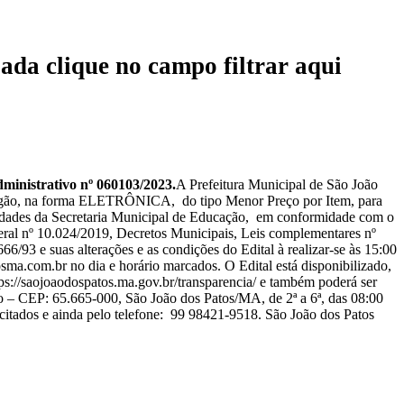
ada clique no campo filtrar aqui
strativo nº 060103/2023.
A Prefeitura Municipal de São João
 Pregão, na forma ELETRÔNICA, do tipo Menor Preço por Item, para
idades da Secretaria Municipal de Educação, em conformidade com o
eral nº 10.024/2019, Decretos Municipais, Leis complementares nº
66/93 e suas alterações e as condições do Edital à realizar-se às 15:00
sma.com.br no dia e horário marcados. O Edital está disponibilizado,
ps://saojoaodospatos.ma.gov.br/transparencia/ e também poderá ser
ro – CEP: 65.665-000, São João dos Patos/MA, de 2ª a 6ª, das 08:00
citados e ainda pelo telefone: 99 98421-9518. São João dos Patos