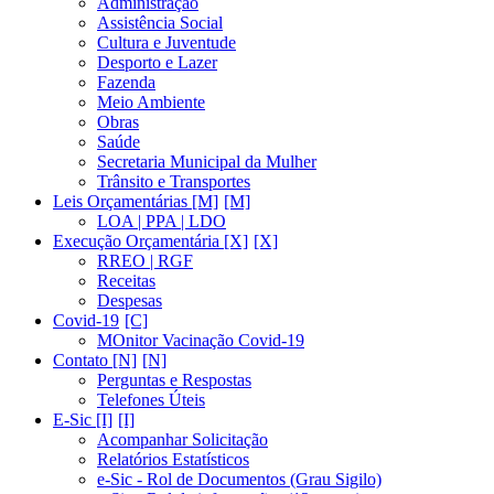
Administração
Assistência Social
Cultura e Juventude
Desporto e Lazer
Fazenda
Meio Ambiente
Obras
Saúde
Secretaria Municipal da Mulher
Trânsito e Transportes
Leis Orçamentárias [M]
LOA | PPA | LDO
Execução Orçamentária [X]
RREO | RGF
Receitas
Despesas
Covid-19
MOnitor Vacinação Covid-19
Contato [N]
Perguntas e Respostas
Telefones Úteis
E-Sic [I]
Acompanhar Solicitação
Relatórios Estatísticos
e-Sic - Rol de Documentos (Grau Sigilo)