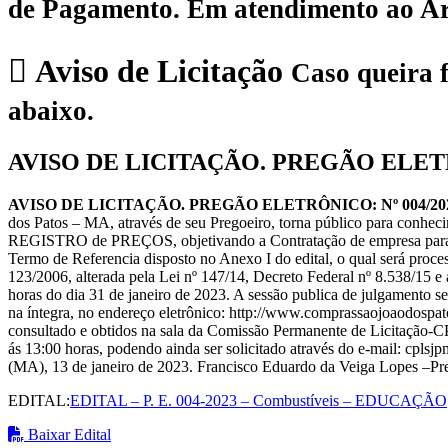
de Pagamento.
Em atendimento ao Art.
Aviso de Licitação
Caso queira f
abaixo.
AVISO DE LICITAÇÃO. PREGÃO ELETR
AVISO DE LICITAÇÃO. PREGÃO ELETRÔNICO: Nº 004/2023 –
dos Patos – MA, através de seu Pregoeiro, torna público para conhe
REGISTRO de PREÇOS, objetivando a Contratação de empresa para o 
Termo de Referencia disposto no Anexo I do edital, o qual será proc
123/2006, alterada pela Lei nº 147/14, Decreto Federal nº 8.538/15 e a
horas do dia 31 de janeiro de 2023. A sessão publica de julgamento s
na íntegra, no endereço eletrônico: http://www.comprassaojoaodospat
consultado e obtidos na sala da Comissão Permanente de Licitação-CP
ás 13:00 horas, podendo ainda ser solicitado através do e-mail: cpl
(MA), 13 de janeiro de 2023. Francisco Eduardo da Veiga Lopes –Pr
EDITAL:
EDITAL – P. E. 004-2023 – Combustíveis – EDUCAÇÃO
Baixar Edital