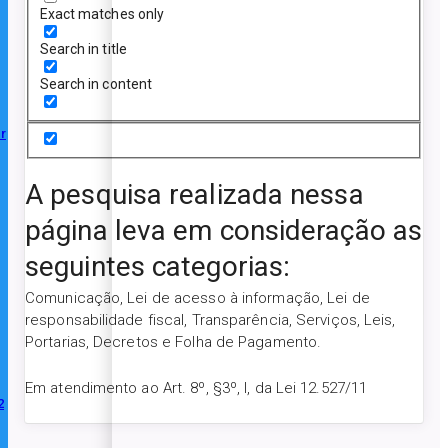
Exact matches only
Search in title
Search in content
r
A pesquisa realizada nessa
página leva em consideração as
seguintes categorias:
Comunicação, Lei de acesso à informação, Lei de
responsabilidade fiscal, Transparência, Serviços, Leis,
Portarias, Decretos e Folha de Pagamento.
Em atendimento ao Art. 8º, §3º, I, da Lei 12.527/11
2