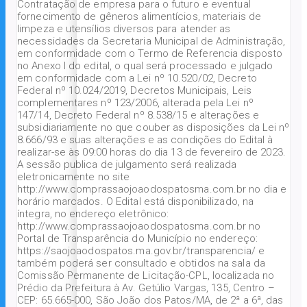
Contratação de empresa para o futuro e eventual
fornecimento de gêneros alimentícios, materiais de
limpeza e utensílios diversos para atender as
necessidades da Secretaria Municipal de Administração,
em conformidade com o Termo de Referencia disposto
no Anexo I do edital, o qual será processado e julgado
em conformidade com a Lei nº 10.520/02, Decreto
Federal nº 10.024/2019, Decretos Municipais, Leis
complementares nº 123/2006, alterada pela Lei nº
147/14, Decreto Federal nº 8.538/15 e alterações e
subsidiariamente no que couber as disposições da Lei nº
8.666/93 e suas alterações e as condições do Edital à
realizar-se às 09:00 horas do dia 13 de fevereiro de 2023.
A sessão publica de julgamento será realizada
eletronicamente no site
http://www.comprassaojoaodospatosma.com.br no dia e
horário marcados. O Edital está disponibilizado, na
íntegra, no endereço eletrônico:
http://www.comprassaojoaodospatosma.com.br no
Portal de Transparência do Município no endereço:
https://saojoaodospatos.ma.gov.br/transparencia/ e
também poderá ser consultado e obtidos na sala da
Comissão Permanente de Licitação-CPL, localizada no
Prédio da Prefeitura à Av. Getúlio Vargas, 135, Centro –
CEP: 65.665-000, São João dos Patos/MA, de 2ª a 6ª, das