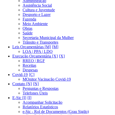
Administração
Assistência Social
Cultura e Juventude
Desporto e Lazer
Fazenda
Meio Ambiente
Obras
Saúde
Secretaria Municipal da Mulher
Trânsito e Transportes
Leis Orçamentárias [M]
LOA | PPA | LDO
Execução Orçamentária [X]
RREO | RGF
Receitas
Despesas
Covid-19
MOnitor Vacinação Covid-19
Contato [N]
Perguntas e Respostas
Telefones Úteis
E-Sic [I]
Acompanhar Solicitação
Relatórios Estatísticos
e-Sic - Rol de Documentos (Grau Sigilo)