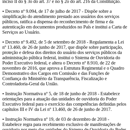
inciso II do § 3o do art. 37 e no § 2o do art. 216 da Constituição.
• Decreto nº 9.094, de 17 de julho de 2017 - Dispõe sobre a
simplificação do atendimento prestado aos usuários dos serviços
públicos, ratifica a dispensa do reconhecimento de firma e da
autenticação em documentos produzidos no País e institui a Carta de
Serviços ao Usuário.
• Decreto nº 9.492, de 5 de setembro de 2018 - Regulamenta a Lei
nº 13.460, de 26 de junho de 2017, que dispõe sobre participação,
proteção e defesa dos direitos do usuário dos serviços públicos da
administração pública federal, institui o Sistema de Ouvidoria do
Poder Executivo federal, e altera o Decreto nº 8.910, de 22 de
novembro de 2016, que aprova a Estrutura Regimental e o Quadro
Demonstrativo dos Cargos em Comissão e das Funções de
Confiança do Ministério da Transparência, Fiscalização e
Controladoria-Geral da União.
• Instrução Normativa nº 5, de 18 de junho de 2018 - Estabelece
orientações para a atuação das unidades de ouvidoria do Poder
Executivo federal para o exercício das competências definidas pelos
capítulos III e IV da Lei nº 13.460, de 26 de junho de 2017.
• Instrução Normativa nº 19, de 03 de dezembro de 2018 -
Estabelece regra para recebimento exclusivo de manifestações de
ouvidoria por meio das unidades do Sistema de Ouvidoria do Poder