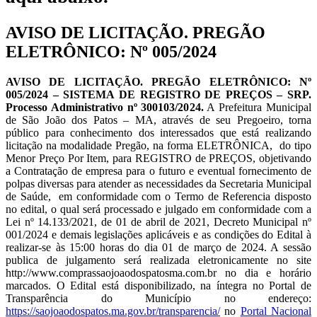
AVISO DE LICITAÇÃO. PREGÃO
ELETRÔNICO: Nº 005/2024
AVISO DE LICITAÇÃO. PREGÃO ELETRÔNICO: Nº
005/2024 – SISTEMA DE REGISTRO DE PREÇOS – SRP.
Processo Administrativo nº 300103/2024.
A Prefeitura Municipal
de São João dos Patos – MA, através de seu Pregoeiro, torna
público para conhecimento dos interessados que está realizando
licitação na modalidade Pregão, na forma ELETRÔNICA, do tipo
Menor Preço Por Item, para REGISTRO de PREÇOS, objetivando
a Contratação de empresa para o futuro e eventual fornecimento de
polpas diversas para atender as necessidades da Secretaria Municipal
de Saúde, em conformidade com o Termo de Referencia disposto
no edital, o qual será processado e julgado em conformidade com a
Lei nº 14.133/2021, de 01 de abril de 2021, Decreto Municipal nº
001/2024 e demais legislações aplicáveis e as condições do Edital à
realizar-se às 15:00 horas do dia 01 de março de 2024. A sessão
publica de julgamento será realizada eletronicamente no site
http://www.comprassaojoaodospatosma.com.br no dia e horário
marcados. O Edital está disponibilizado, na íntegra no Portal de
Transparência do Município no endereço:
https://saojoaodospatos.ma.gov.br/transparencia/
no
Portal Nacional