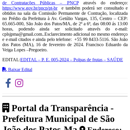
de Contratações Públicas – PNCP
através do endereço:
https://www.gov.br/pncp/pt-br
e também poderá ser consultado e
obtidos na sala da Comissão Permanente de Contração, localizada
no Prédio da Prefeitura à Av. Getúlio Vargas, 135, Centro – CEP:
65.665-000, São João dos Patos/MA, de 2ª a 6ª, das 08:00 ás 13:00
horas, podendo ainda ser solicitado através do e-mail:
cplsjpma@gmail.com..Esclarecimento adicional no mesmo endereço
e e-mail citados e ainda pelo telefone: +55 99 8433-5116. São João
dos Patos (MA), 16 de fevereiro de 2024. Francisco Eduardo da
Veiga Lopes –Pregoeiro.
EDITAL:
EDITAL – P. E. 005-2024 – Polpas de frutas – SAÚDE
Baixar Edital
Portal da Transparência -
Prefeitura Municipal de São
João dos Patos-Ma