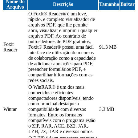
Nome do
Descrição
Tamanho
Baixar
Arquivo
O Foxit® Reader® é um leve,
rápido, e completo visualizador de
arquivos PDF, que lhe permite
abrir, visualizar e imprimir qualquer
arquivo PDF. Ao contrário de
outros leitores de PDF gratuitos,
Foxit
Foxit® Reader® possui uma fácil
91,3 MB
Reader
interface de utilização de recursos
de colaboração como a capacidade
de adicionar anotações para PDF,
preencher formulários PDF, e
compartilhar informações com as
redes sociais.
O WinRAR® é um dos mais
conhecidos e eficientes
compactadores disponíveis, tendo
como principal destaque a
Winrar
compatibilidade com diversos
3,3 MB
formatos. Entre os formatos
compatíveis com o programa estão
o ZIP, RAR, ACE, BZ2, JAR,
LZH, 7Z, TAR e diversos outros.