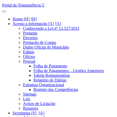
Portal da Transparência
Home [H]
Acesso a Informação [A]
Conhecendo a Lei nº 12.527/2011
Portarias
Decretos
Prestação de Contas
Diário Oficial do Município
Editais
Ofícios
Pessoal
Folha de Pagamento
Folha de Pagamentos – Gestões Anteriores
Tabela Remuneratória
Relatório de Diárias
Estrutura Organizacional
Registro das Competências
Sitemap
Leis
Avisos de Licitação
Repasses
Secretarias [S]