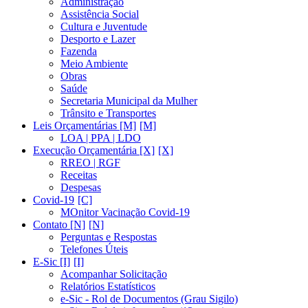
Administração
Assistência Social
Cultura e Juventude
Desporto e Lazer
Fazenda
Meio Ambiente
Obras
Saúde
Secretaria Municipal da Mulher
Trânsito e Transportes
Leis Orçamentárias [M]
LOA | PPA | LDO
Execução Orçamentária [X]
RREO | RGF
Receitas
Despesas
Covid-19
MOnitor Vacinação Covid-19
Contato [N]
Perguntas e Respostas
Telefones Úteis
E-Sic [I]
Acompanhar Solicitação
Relatórios Estatísticos
e-Sic - Rol de Documentos (Grau Sigilo)