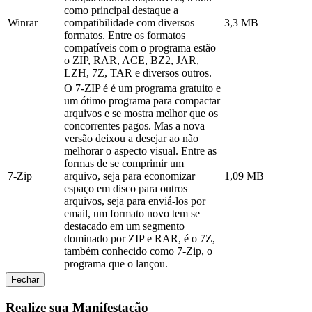
como principal destaque a
Winrar
compatibilidade com diversos
3,3 MB
formatos. Entre os formatos
compatíveis com o programa estão
o ZIP, RAR, ACE, BZ2, JAR,
LZH, 7Z, TAR e diversos outros.
O 7-ZIP é é um programa gratuito e
um ótimo programa para compactar
arquivos e se mostra melhor que os
concorrentes pagos. Mas a nova
versão deixou a desejar ao não
melhorar o aspecto visual. Entre as
formas de se comprimir um
7-Zip
arquivo, seja para economizar
1,09 MB
espaço em disco para outros
arquivos, seja para enviá-los por
email, um formato novo tem se
destacado em um segmento
dominado por ZIP e RAR, é o 7Z,
também conhecido como 7-Zip, o
programa que o lançou.
Fechar
Realize sua Manifestação