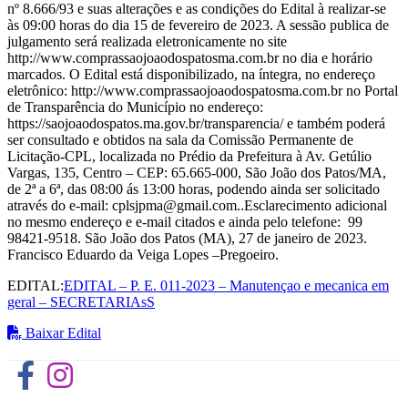
nº 8.666/93 e suas alterações e as condições do Edital à realizar-se
às 09:00 horas do dia 15 de fevereiro de 2023. A sessão publica de
julgamento será realizada eletronicamente no site
http://www.comprassaojoaodospatosma.com.br no dia e horário
marcados. O Edital está disponibilizado, na íntegra, no endereço
eletrônico: http://www.comprassaojoaodospatosma.com.br no Portal
de Transparência do Município no endereço:
https://saojoaodospatos.ma.gov.br/transparencia/ e também poderá
ser consultado e obtidos na sala da Comissão Permanente de
Licitação-CPL, localizada no Prédio da Prefeitura à Av. Getúlio
Vargas, 135, Centro – CEP: 65.665-000, São João dos Patos/MA,
de 2ª a 6ª, das 08:00 ás 13:00 horas, podendo ainda ser solicitado
através do e-mail: cplsjpma@gmail.com..Esclarecimento adicional
no mesmo endereço e e-mail citados e ainda pelo telefone: 99
98421-9518. São João dos Patos (MA), 27 de janeiro de 2023.
Francisco Eduardo da Veiga Lopes –Pregoeiro.
EDITAL:
EDITAL – P. E. 011-2023 – Manutençao e mecanica em
geral – SECRETARIAsS
Baixar Edital