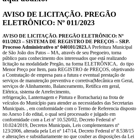
AVISO DE LICITAÇÃO. PREGÃO
ELETRÔNICO: Nº 011/2023
AVISO DE LICITAÇÃO. PREGÃO ELETRÔNICO: Nº
011/2023 – SISTEMA DE REGISTRO DE PREÇOS – SRP.
Processo Administrativo nº 040101/2023.
A Prefeitura Municipal
de São João dos Patos – MA, através de seu Pregoeiro, torna
público para conhecimento dos interessados que está realizando
licitação na modalidade Pregão, na forma ELETRÔNICA, do tipo
Menor Preço por Item, para REGISTRO de PREÇOS, objetivando
a Contratação de empresa para a futura e eventual prestação de
serviços de manutenção preventiva e corretiva(Mecânica em Geral,
serviços de Alinhamento, Balanceamento, Retifica em geral,
Elétrica, sistema de Arrefecimento,
refrigeração, Lanternagem e Pintura e Borracharia) na frota de
veículos do Município para atender as necessidades das Secretarias
Municipais. , em conformidade com o Termo de Referencia disposto
no Anexo I do edital, o qual será processado e julgado em
conformidade com a Lei nº 10.520/02, Decreto Federal nº
10.024/2019, Decretos Municipais, Leis complementares nº
123/2006, alterada pela Lei nº 147/14, Decreto Federal nº 8.538/15
e alterações e subsidiariamente no que couber as disposições da Lei