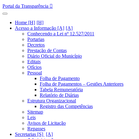
Portal da Transparência
Home [H]
Acesso a Informação [A]
Conhecendo a Lei nº 12.527/2011
Portarias
Decretos
Prestação de Contas
Diário Oficial do Município
Editais
Ofícios
Pessoal
Folha de Pagamento
Folha de Pagamentos – Gestões Anteriores
Tabela Remuneratória
Relatório de Diárias
Estrutura Organizacional
Registro das Competências
Sitemap
Leis
Avisos de Licitação
Repasses
Secretarias [S]