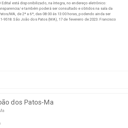
ital está disponibilizado, na íntegra, no endereço eletrônico:
nsparencia/ e também poderá ser consultado e obtidos na sala da
Patos/MA, de 2ª a 6ª, das 08:00 ás 13:00 horas, podendo ainda ser
1-9518. São João dos Patos (MA), 17 de fevereiro de 2023. Francisco
João dos Patos-Ma
-Ma
0