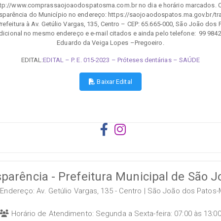
http://www.comprassaojoaodospatosma.com.br no dia e horário marcados. O Ed
arência do Município no endereço: https://saojoaodospatos.ma.gov.br/tra
efeitura à Av. Getúlio Vargas, 135, Centro – CEP: 65.665-000, São João dos 
dicional no mesmo endereço e e-mail citados e ainda pelo telefone: 99 9842
Eduardo da Veiga Lopes –Pregoeiro.
EDITAL:
EDITAL – P. E. 015-2023 – Próteses dentárias – SAÚDE
Baixar Edital
sparência - Prefeitura Municipal de São 
Endereço: Av. Getúlio Vargas, 135 - Centro | São João dos Patos
Horário de Atendimento: Segunda a Sexta-feira: 07:00 às 13:0