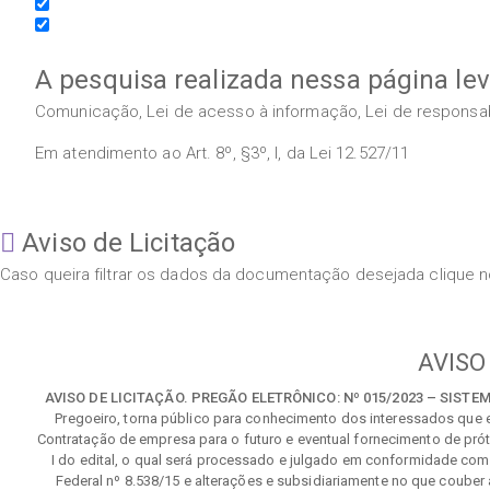
A pesquisa realizada nessa página le
Comunicação, Lei de acesso à informação, Lei de responsabil
Em atendimento ao Art. 8º, §3º, I, da Lei 12.527/11
Aviso de Licitação
Caso queira filtrar os dados da documentação desejada clique no
AVISO
AVISO DE LICITAÇÃO. PREGÃO ELETRÔNICO: Nº 015/2023 – SISTEMA
Pregoeiro, torna público para conhecimento dos interessados que 
Contratação de empresa para o futuro e eventual fornecimento de pr
I do edital, o qual será processado e julgado em conformidade com 
Federal nº 8.538/15 e alterações e subsidiariamente no que couber 