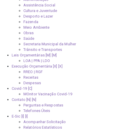
Assistência Social
Cultura e Juventude
Desporto e Lazer
Fazenda
Meio Ambiente
Obras
Saúde
Secretaria Municipal da Mulher
Trânsito e Transportes
Leis Orçamentárias [M]
LOA | PPA | LDO
Execução Orçamentária [X]
RREO | RGF
Receitas
Despesas
Covid-19
MOnitor Vacinação Covid-19
Contato [N]
Perguntas e Respostas
Telefones Úteis
E-Sic [I]
Acompanhar Solicitação
Relatórios Estatísticos