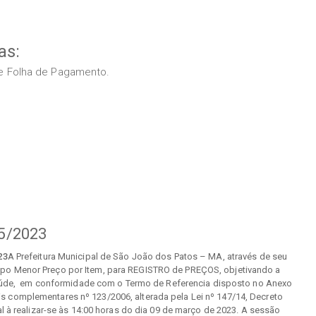
as:
s e Folha de Pagamento.
5/2023
23
A Prefeitura Municipal de São João dos Patos – MA, através de seu
tipo Menor Preço por Item, para REGISTRO de PREÇOS, objetivando a
 Saúde, em conformidade com o Termo de Referencia disposto no Anexo
is complementares nº 123/2006, alterada pela Lei nº 147/14, Decreto
l à realizar-se às 14:00 horas do dia 09 de março de 2023. A sessão