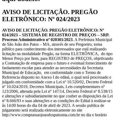
AVISO DE LICITAÇÃO. PREGÃO
ELETRÔNICO: Nº 024/2023
AVISO DE LICITAÇÃO. PREGÃO ELETRÔNICO: Nº
024/2023 – SISTEMA DE REGISTRO DE PREÇOS – SRP.
Processo Administrativo nº 020301/2023
. A Prefeitura Municipal
de São João dos Patos – MA, através de seu Pregoeiro, torna
público para conhecimento dos interessados que está realizando
licitação na modalidade Pregão, na forma ELETRÔNICA, do tipo
Menor Preço por Item, para REGISTRO de PREÇOS, objetivando
a Contratação de empresa para o futuro e eventual fornecimento de
fardamento escolar para atender as necessidades da Secretaria
Municipal de Educação, em conformidade com o Termo de
Referencia disposto no Anexo I do edital, o qual será processado e
julgado em conformidade com a Lei nº 10.520/02, Decreto Federal
nº 10.024/2019, Decretos Municipais, Leis complementares nº
123/2006, alterada pela Lei nº 147/14, Decreto Federal nº 8.538/15
e alterações e subsidiariamente no que couber as disposições da Lei
nº 8.666/93 e suas alterações e as condições do Edital à realizar-se
às 14:00 horas do dia 04 de abril de 2023. A sessão publica de
julgamento será realizada eletronicamente no site
http://www.comprassaojoaodospatosma.com.br no dia e horário