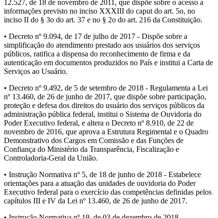
12.527, de 18 de novembro de 2011, que dispõe sobre o acesso a
informações previsto no inciso XXXIII do caput do art. 5o, no
inciso II do § 3o do art. 37 e no § 2o do art. 216 da Constituição.
• Decreto nº 9.094, de 17 de julho de 2017 - Dispõe sobre a
simplificação do atendimento prestado aos usuários dos serviços
públicos, ratifica a dispensa do reconhecimento de firma e da
autenticação em documentos produzidos no País e institui a Carta de
Serviços ao Usuário.
• Decreto nº 9.492, de 5 de setembro de 2018 - Regulamenta a Lei
nº 13.460, de 26 de junho de 2017, que dispõe sobre participação,
proteção e defesa dos direitos do usuário dos serviços públicos da
administração pública federal, institui o Sistema de Ouvidoria do
Poder Executivo federal, e altera o Decreto nº 8.910, de 22 de
novembro de 2016, que aprova a Estrutura Regimental e o Quadro
Demonstrativo dos Cargos em Comissão e das Funções de
Confiança do Ministério da Transparência, Fiscalização e
Controladoria-Geral da União.
• Instrução Normativa nº 5, de 18 de junho de 2018 - Estabelece
orientações para a atuação das unidades de ouvidoria do Poder
Executivo federal para o exercício das competências definidas pelos
capítulos III e IV da Lei nº 13.460, de 26 de junho de 2017.
• Instrução Normativa nº 19, de 03 de dezembro de 2018 -