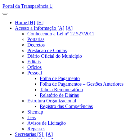
Portal da Transparência
Home [H]
Acesso a Informação [A]
Conhecendo a Lei nº 12.527/2011
Portarias
Decretos
Prestação de Contas
Diário Oficial do Município
Editais
Ofícios
Pessoal
Folha de Pagamento
Folha de Pagamentos – Gestões Anteriores
Tabela Remuneratória
Relatório de Diárias
Estrutura Organizacional
Registro das Competências
Sitemap
Leis
Avisos de Licitação
Repasses
Secretarias [S]