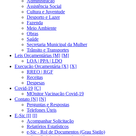
Administração
Assistência Social
Cultura e Juventude
Desporto e Lazer
Fazenda
Meio Ambiente
Obras
Saúde
Secretaria Municipal da Mulher
Trânsito e Transportes
Leis Orçamentárias [M]
LOA | PPA | LDO
Execução Orçamentária [X]
RREO | RGF
Receitas
Despesas
Covid-19
MOnitor Vacinação Covid-19
Contato [N]
Perguntas e Respostas
Telefones Úteis
E-Sic [I]
Acompanhar Solicitação
Relatórios Estatísticos
e-Sic - Rol de Documentos (Grau Sigilo)