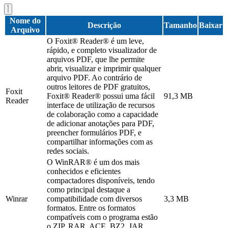
Nome do
Descrição
Tamanho
Baixar
Arquivo
O Foxit® Reader® é um leve,
rápido, e completo visualizador de
arquivos PDF, que lhe permite
abrir, visualizar e imprimir qualquer
arquivo PDF. Ao contrário de
outros leitores de PDF gratuitos,
Foxit
Foxit® Reader® possui uma fácil
91,3 MB
Reader
interface de utilização de recursos
de colaboração como a capacidade
de adicionar anotações para PDF,
preencher formulários PDF, e
compartilhar informações com as
redes sociais.
O WinRAR® é um dos mais
conhecidos e eficientes
compactadores disponíveis, tendo
como principal destaque a
Winrar
compatibilidade com diversos
3,3 MB
formatos. Entre os formatos
compatíveis com o programa estão
o ZIP, RAR, ACE, BZ2, JAR,