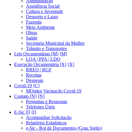
Administração
Assistência Social
Cultura e Juventude
Desporto e Lazer
Fazenda
Meio Ambiente
Obras
Saúde
Secretaria Municipal da Mulher
Trânsito e Transportes
Leis Orçamentárias [M]
LOA | PPA | LDO
Execução Orçamentária [X]
RREO | RGF
Receitas
Despesas
Covid-19
MOnitor Vacinação Covid-19
Contato [N]
Perguntas e Respostas
Telefones Úteis
E-Sic [I]
Acompanhar Solicitação
Relatórios Estatísticos
e-Sic - Rol de Documentos (Grau Sigilo)