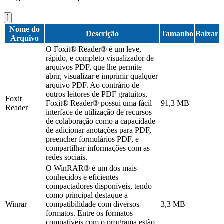
Nome do
Descrição
Tamanho
Baixar
Arquivo
O Foxit® Reader® é um leve,
rápido, e completo visualizador de
arquivos PDF, que lhe permite
abrir, visualizar e imprimir qualquer
arquivo PDF. Ao contrário de
outros leitores de PDF gratuitos,
Foxit
Foxit® Reader® possui uma fácil
91,3 MB
Reader
interface de utilização de recursos
de colaboração como a capacidade
de adicionar anotações para PDF,
preencher formulários PDF, e
compartilhar informações com as
redes sociais.
O WinRAR® é um dos mais
conhecidos e eficientes
compactadores disponíveis, tendo
como principal destaque a
Winrar
compatibilidade com diversos
3,3 MB
formatos. Entre os formatos
compatíveis com o programa estão