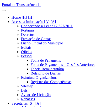
Portal da Transparência
Home [H]
Acesso a Informação [A]
Conhecendo a Lei nº 12.527/2011
Portarias
Decretos
Prestação de Contas
Diário Oficial do Município
Editais
Ofícios
Pessoal
Folha de Pagamento
Folha de Pagamentos – Gestões Anteriores
Tabela Remuneratória
Relatório de Diárias
Estrutura Organizacional
Registro das Competências
Sitemap
Leis
Avisos de Licitação
Repasses
Secretarias [S]