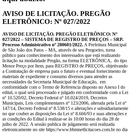
AVISO DE LICITAÇÃO. PREGÃO
ELETRÔNICO: Nº 027/2022
AVISO DE LICITAÇÃO. PREGÃO ELETRÔNICO: Nº
027/2022 – SISTEMA DE REGISTRO DE PREÇOS – SRP.
Processo Administrativo nº 280601/2022.
A Prefeitura Municipal
de São João dos Patos – MA, através de seu Pregoeiro, torna
público para conhecimento dos interessados que está realizando
licitação na modalidade Pregão, na forma ELETRÔNICA, do tipo
Menor Preço por Item, para REGISTRO de PREÇOS, objetivando
a Contratação de empresa para o futuro e eventual fornecimento de
materiais de expediente e consumo diversos para atender as
necessidades da Secretaria Municipal de Educação, em
conformidade com o Termo de Referencia disposto no Anexo I do
edital, o qual será processado e julgado em conformidade com a Lei
nº 10.520/02, Decreto Federal nº 10.024/2019, Decretos
Municipais, Leis complementares nº 123/2006, alterada pela Lei nº
147/14, Decreto Federal nº 8.538/15 e alterações e subsidiariamente
no que couber as disposições da Lei nº 8.666/93 e suas alterações e
as condições do Edital à realizar-se às 10:00 horas do dia 28 de
julho de 2022. A sessão publica de julgamento será realizada
eletronicamente no site https://www.bbmnetlicitacoes.com.br no dia