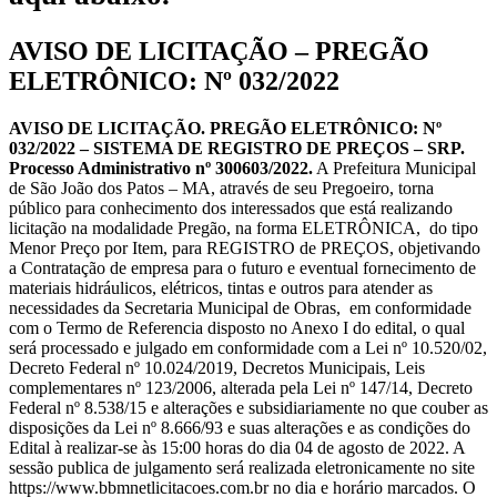
AVISO DE LICITAÇÃO – PREGÃO
ELETRÔNICO: Nº 032/2022
AVISO DE LICITAÇÃO. PREGÃO ELETRÔNICO: Nº
032/2022 – SISTEMA DE REGISTRO DE PREÇOS – SRP.
Processo Administrativo nº 300603/2022.
A Prefeitura Municipal
de São João dos Patos – MA, através de seu Pregoeiro, torna
público para conhecimento dos interessados que está realizando
licitação na modalidade Pregão, na forma ELETRÔNICA, do tipo
Menor Preço por Item, para REGISTRO de PREÇOS, objetivando
a Contratação de empresa para o futuro e eventual fornecimento de
materiais hidráulicos, elétricos, tintas e outros para atender as
necessidades da Secretaria Municipal de Obras, em conformidade
com o Termo de Referencia disposto no Anexo I do edital, o qual
será processado e julgado em conformidade com a Lei nº 10.520/02,
Decreto Federal nº 10.024/2019, Decretos Municipais, Leis
complementares nº 123/2006, alterada pela Lei nº 147/14, Decreto
Federal nº 8.538/15 e alterações e subsidiariamente no que couber as
disposições da Lei nº 8.666/93 e suas alterações e as condições do
Edital à realizar-se às 15:00 horas do dia 04 de agosto de 2022. A
sessão publica de julgamento será realizada eletronicamente no site
https://www.bbmnetlicitacoes.com.br no dia e horário marcados. O