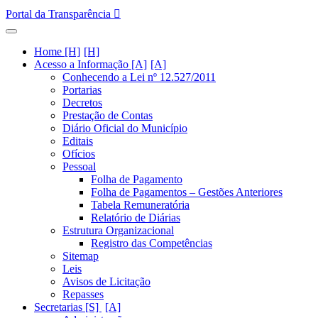
Portal da Transparência
Home [H]
Acesso a Informação [A]
Conhecendo a Lei nº 12.527/2011
Portarias
Decretos
Prestação de Contas
Diário Oficial do Município
Editais
Ofícios
Pessoal
Folha de Pagamento
Folha de Pagamentos – Gestões Anteriores
Tabela Remuneratória
Relatório de Diárias
Estrutura Organizacional
Registro das Competências
Sitemap
Leis
Avisos de Licitação
Repasses
Secretarias [S]