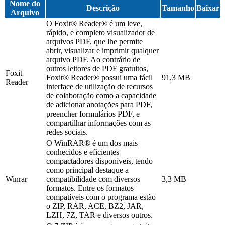
Nome do
Descrição
Tamanho
Baixar
Arquivo
O Foxit® Reader® é um leve,
rápido, e completo visualizador de
arquivos PDF, que lhe permite
abrir, visualizar e imprimir qualquer
arquivo PDF. Ao contrário de
outros leitores de PDF gratuitos,
Foxit
Foxit® Reader® possui uma fácil
91,3 MB
Reader
interface de utilização de recursos
de colaboração como a capacidade
de adicionar anotações para PDF,
preencher formulários PDF, e
compartilhar informações com as
redes sociais.
O WinRAR® é um dos mais
conhecidos e eficientes
compactadores disponíveis, tendo
como principal destaque a
Winrar
compatibilidade com diversos
3,3 MB
formatos. Entre os formatos
compatíveis com o programa estão
o ZIP, RAR, ACE, BZ2, JAR,
LZH, 7Z, TAR e diversos outros.