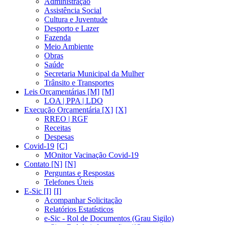
Administração
Assistência Social
Cultura e Juventude
Desporto e Lazer
Fazenda
Meio Ambiente
Obras
Saúde
Secretaria Municipal da Mulher
Trânsito e Transportes
Leis Orçamentárias [M]
LOA | PPA | LDO
Execução Orçamentária [X]
RREO | RGF
Receitas
Despesas
Covid-19
MOnitor Vacinação Covid-19
Contato [N]
Perguntas e Respostas
Telefones Úteis
E-Sic [I]
Acompanhar Solicitação
Relatórios Estatísticos
e-Sic - Rol de Documentos (Grau Sigilo)