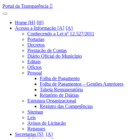
Portal da Transparência
Home [H]
Acesso a Informação [A]
Conhecendo a Lei nº 12.527/2011
Portarias
Decretos
Prestação de Contas
Diário Oficial do Município
Editais
Ofícios
Pessoal
Folha de Pagamento
Folha de Pagamentos – Gestões Anteriores
Tabela Remuneratória
Relatório de Diárias
Estrutura Organizacional
Registro das Competências
Sitemap
Leis
Avisos de Licitação
Repasses
Secretarias [S]