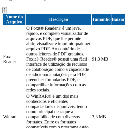
Nome do
Descrição
Tamanho
Baixar
Arquivo
O Foxit® Reader® é um leve,
rápido, e completo visualizador de
arquivos PDF, que lhe permite
abrir, visualizar e imprimir qualquer
arquivo PDF. Ao contrário de
outros leitores de PDF gratuitos,
Foxit
Foxit® Reader® possui uma fácil
91,3 MB
Reader
interface de utilização de recursos
de colaboração como a capacidade
de adicionar anotações para PDF,
preencher formulários PDF, e
compartilhar informações com as
redes sociais.
O WinRAR® é um dos mais
conhecidos e eficientes
compactadores disponíveis, tendo
como principal destaque a
Winrar
compatibilidade com diversos
3,3 MB
formatos. Entre os formatos
compatíveis com o programa estão