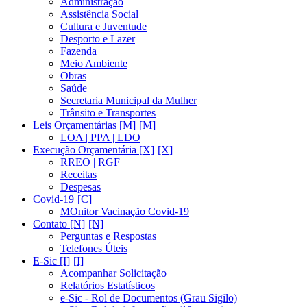
Administração
Assistência Social
Cultura e Juventude
Desporto e Lazer
Fazenda
Meio Ambiente
Obras
Saúde
Secretaria Municipal da Mulher
Trânsito e Transportes
Leis Orçamentárias [M]
LOA | PPA | LDO
Execução Orçamentária [X]
RREO | RGF
Receitas
Despesas
Covid-19
MOnitor Vacinação Covid-19
Contato [N]
Perguntas e Respostas
Telefones Úteis
E-Sic [I]
Acompanhar Solicitação
Relatórios Estatísticos
e-Sic - Rol de Documentos (Grau Sigilo)