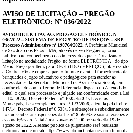
AVISO DE LICITAÇÃO – PREGÃO
ELETRÔNICO: Nº 036/2022
AVISO DE LICITAÇÃO. PREGÃO ELETRÔNICO: Nº
036/2022 – SISTEMA DE REGISTRO DE PREÇOS – SRP.
Processo Administrativo nº 190704/2022.
A Prefeitura Municipal
de São João dos Patos – MA, através de seu Pregoeiro, torna
público para conhecimento dos interessados que está realizando
licitação na modalidade Pregão, na forma ELETRÔNICA, do tipo
Menor Preço por Item, para REGISTRO de PREÇOS, objetivando
a Contratação de empresa para o futuro e eventual fornecimento de
brinquedos e jogos educativos e pedagógicos para atender as
necessidades da Secretaria Municipal de Asssistência Social, em
conformidade com o Termo de Referencia disposto no Anexo I do
edital, o qual será processado e julgado em conformidade com a Lei
nº 10.520/02, Decreto Federal nº 10.024/2019, Decretos
Municipais, Leis complementares nº 123/2006, alterada pela Lei nº
147/14, Decreto Federal nº 8.538/15 e alterações e subsidiariamente
no que couber as disposições da Lei nº 8.666/93 e suas alterações e
as condições do Edital à realizar-se às 11:00 horas do dia 19 de
agosto de 2022. A sessão publica de julgamento será realizada
eletronicamente no site https://www.bbmnetlicitacoes.com.br no dia