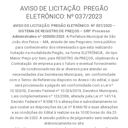
AVISO DE LICITAÇÃO. PREGÃO
ELETRÔNICO: Nº 037/2023
AVISO DE LICITAÇÃO. PREGÃO ELETRÔNICO: Nº 037/2023 –
SISTEMA DE REGISTRO DE PREÇOS – SRP. Processo
Administrativo nº 020303/2023.
A Prefeitura Municipal de São
João dos Patos – MA, através de seu Pregoeiro, torna público
para conhecimento dos interessados que está realizando
licitação na modalidade Pregão, na forma ELETRÔNICA, do tipo
Menor Preço por Item, para REGISTRO de PREÇOS, objetivando a
Contratação de empresa para o futuro e eventual fornecimento
de condicionadores de ar diversos para atender as
necessidades das Secretarias Municipais, em conformidade
com o Termo de Referencia disposto no Anexo I do edital, o qual
será processado e julgado em conformidade com a Lei nº
10.520/02, Decreto Federal nº 10.024/2019, Decretos Municipais,
Leis complementares nº 123/2006, alterada pela Lei nº 147/14,
Decreto Federal nº 8.538/15 e alterações e subsidiariamente no
que couber as disposições da Lei nº 8.666/93 e suas alterações
e as condições do Edital à realizar-se às 10:00 horas do dia 25
de maio de 2023. A sessão publica de julgamento será realizada
eletronicamente no site