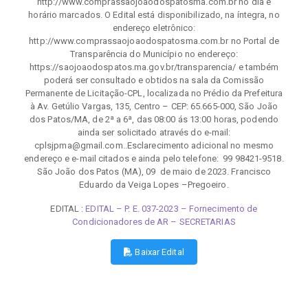
http://www.comprassaojoaodospatosma.com.br no dia e
horário marcados. O Edital está disponibilizado, na íntegra, no
endereço eletrônico:
http://www.comprassaojoaodospatosma.com.br no Portal de
Transparência do Município no endereço:
https://saojoaodospatos.ma.gov.br/transparencia/ e também
poderá ser consultado e obtidos na sala da Comissão
Permanente de Licitação-CPL, localizada no Prédio da Prefeitura
à Av. Getúlio Vargas, 135, Centro – CEP: 65.665-000, São João
dos Patos/MA, de 2ª a 6ª, das 08:00 ás 13:00 horas, podendo
ainda ser solicitado através do e-mail:
cplsjpma@gmail.com..Esclarecimento adicional no mesmo
endereço e e-mail citados e ainda pelo telefone: 99 98421-9518.
São João dos Patos (MA), 09 de maio de 2023. Francisco
Eduardo da Veiga Lopes –Pregoeiro.
EDITAL :
EDITAL – P. E. 037-2023 – Fornecimento de
Condicionadores de AR – SECRETARIAS
Baixar Edital