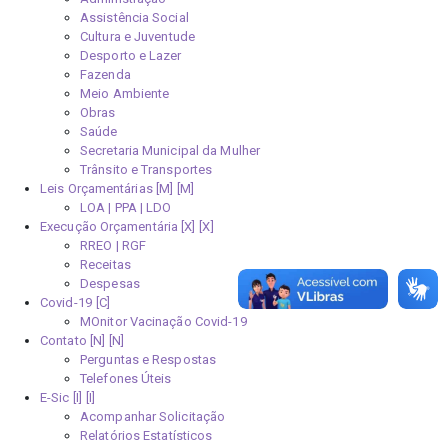
Assistência Social
Cultura e Juventude
Desporto e Lazer
Fazenda
Meio Ambiente
Obras
Saúde
Secretaria Municipal da Mulher
Trânsito e Transportes
Leis Orçamentárias [M]
LOA | PPA | LDO
Execução Orçamentária [X]
RREO | RGF
Receitas
Despesas
Covid-19
MOnitor Vacinação Covid-19
Contato [N]
Perguntas e Respostas
Telefones Úteis
E-Sic [I]
Acompanhar Solicitação
Relatórios Estatísticos