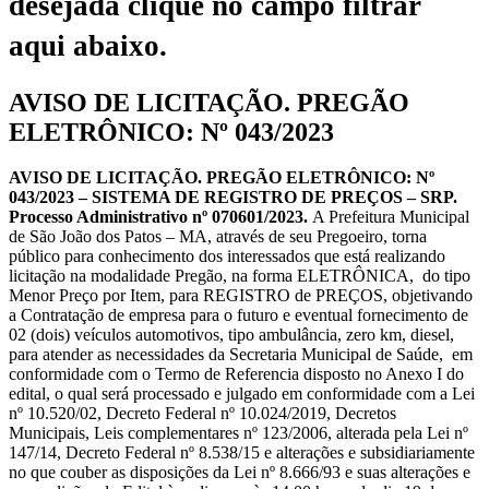
desejada clique no campo filtrar
aqui abaixo.
AVISO DE LICITAÇÃO. PREGÃO
ELETRÔNICO: Nº 043/2023
AVISO DE LICITAÇÃO. PREGÃO ELETRÔNICO: Nº
043/2023 – SISTEMA DE REGISTRO DE PREÇOS – SRP.
Processo Administrativo nº 070601/2023.
A Prefeitura Municipal
de São João dos Patos – MA, através de seu Pregoeiro, torna
público para conhecimento dos interessados que está realizando
licitação na modalidade Pregão, na forma ELETRÔNICA, do tipo
Menor Preço por Item, para REGISTRO de PREÇOS, objetivando
a Contratação de empresa para o futuro e eventual fornecimento de
02 (dois) veículos automotivos, tipo ambulância, zero km, diesel,
para atender as necessidades da Secretaria Municipal de Saúde, em
conformidade com o Termo de Referencia disposto no Anexo I do
edital, o qual será processado e julgado em conformidade com a Lei
nº 10.520/02, Decreto Federal nº 10.024/2019, Decretos
Municipais, Leis complementares nº 123/2006, alterada pela Lei nº
147/14, Decreto Federal nº 8.538/15 e alterações e subsidiariamente
no que couber as disposições da Lei nº 8.666/93 e suas alterações e