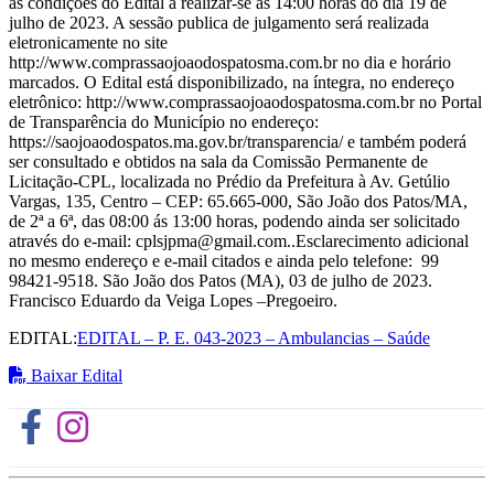
as condições do Edital à realizar-se às 14:00 horas do dia 19 de
julho de 2023. A sessão publica de julgamento será realizada
eletronicamente no site
http://www.comprassaojoaodospatosma.com.br no dia e horário
marcados. O Edital está disponibilizado, na íntegra, no endereço
eletrônico: http://www.comprassaojoaodospatosma.com.br no Portal
de Transparência do Município no endereço:
https://saojoaodospatos.ma.gov.br/transparencia/ e também poderá
ser consultado e obtidos na sala da Comissão Permanente de
Licitação-CPL, localizada no Prédio da Prefeitura à Av. Getúlio
Vargas, 135, Centro – CEP: 65.665-000, São João dos Patos/MA,
de 2ª a 6ª, das 08:00 ás 13:00 horas, podendo ainda ser solicitado
através do e-mail: cplsjpma@gmail.com..Esclarecimento adicional
no mesmo endereço e e-mail citados e ainda pelo telefone: 99
98421-9518. São João dos Patos (MA), 03 de julho de 2023.
Francisco Eduardo da Veiga Lopes –Pregoeiro.
EDITAL:
EDITAL – P. E. 043-2023 – Ambulancias – Saúde
Baixar Edital