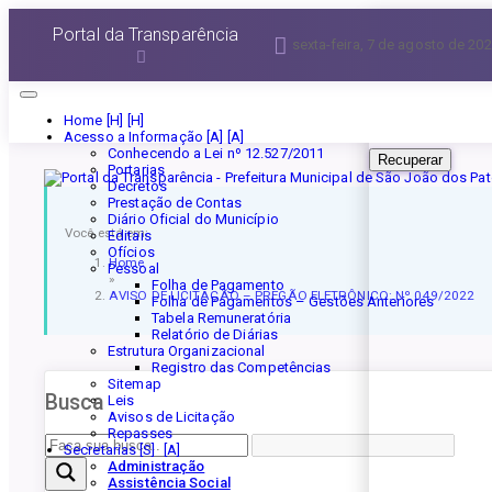
Esqueceu a senha?
Portal da Transparência
sexta-feira, 7 de agosto de 20
Informe seu E-mail 
Home [H]
Acesso a Informação [A]
Conhecendo a Lei nº 12.527/2011
Recuperar
Portarias
Decretos
Prestação de Contas
Diário Oficial do Município
Você está em:
Editais
Ofícios
Home
Pessoal
»
Folha de Pagamento
AVISO DE LICITAÇÃO – PREGÃO ELETRÔNICO: Nº 049/2022
Folha de Pagamentos – Gestões Anteriores
Tabela Remuneratória
Relatório de Diárias
Estrutura Organizacional
Registro das Competências
Sitemap
Busca
Leis
Avisos de Licitação
Repasses
Secretarias [S]
Administração
Assistência Social