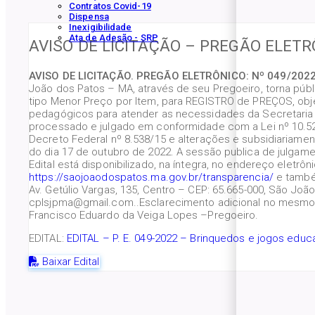
Contratos Covid-19
Dispensa
Inexigibilidade
Ata de Adesão - SRP
AVISO DE LICITAÇÃO – PREGÃO ELETR
AVISO DE LICITAÇÃO. PREGÃO ELETRÔNICO: Nº 049/2022
João dos Patos – MA, através de seu Pregoeiro, torna púb
tipo Menor Preço por Item, para REGISTRO de PREÇOS, obje
pedagógicos para atender as necessidades da Secretaria M
processado e julgado em conformidade com a Lei nº 10.520
Decreto Federal nº 8.538/15 e alterações e subsidiariament
do dia 17 de outubro de 2022. A sessão publica de julgamen
Edital está disponibilizado, na íntegra, no endereço eletrôni
https://saojoaodospatos.ma.gov.br/transparencia/
e também
Av. Getúlio Vargas, 135, Centro – CEP: 65.665-000, São João
cplsjpma@gmail.com..Esclarecimento adicional no mesmo e
Francisco Eduardo da Veiga Lopes –Pregoeiro.
EDITAL:
EDITAL – P. E. 049-2022 – Brinquedos e jogos edu
Baixar Edital