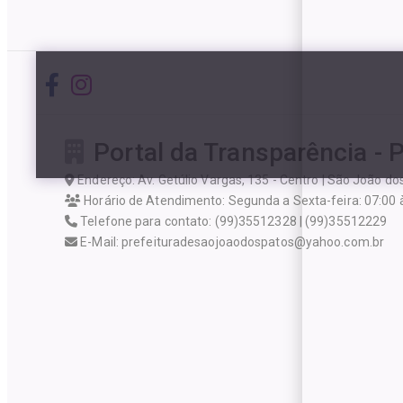
Portal da Transparência - 
Endereço: Av. Getúlio Vargas, 135 - Centro | São João d
Horário de Atendimento: Segunda a Sexta-feira: 07:00 
Telefone para contato: (99)35512328 | (99)35512229
E-Mail: prefeituradesaojoaodospatos@yahoo.com.br