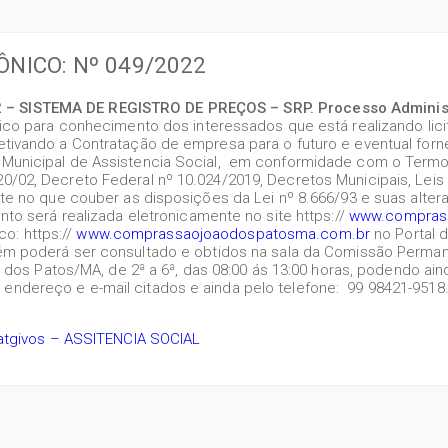
ÔNICO: Nº 049/2022
 – SISTEMA DE REGISTRO DE PREÇOS – SRP.
Processo Adminis
lico para conhecimento dos interessados que está realizando li
tivando a Contratação de empresa para o futuro e eventual for
unicipal de Assistencia Social, em conformidade com o Termo de
/02, Decreto Federal nº 10.024/2019, Decretos Municipais, Leis 
e no que couber as disposições da Lei nº 8.666/93 e suas altera
to será realizada eletronicamente no site https://
www.compras
co: https://
www.comprassaojoaodospatosma.com.br
no Portal 
 poderá ser consultado e obtidos na sala da Comissão Permanent
 dos Patos/MA, de 2ª a 6ª, das 08:00 ás 13:00 horas, podendo aind
ndereço e e-mail citados e ainda pelo telefone: 99 98421-9518
catgivos – ASSITENCIA SOCIAL