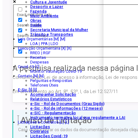
Cultura e Juventude
Desporto e Lazer
Fazenda
Exact matches only
Meio Ambiente
Obras
Search in title
Saúde
Secretaria Municipal da Mulher
Trânsito e Transportes
Search in content
Leis Orçamentárias [M]
LOA | PPA | LDO
Execução Orçamentária [X]
RREO | RGF
Receitas
Despesas
A pesquisa realizada nessa página 
Covid-19
MOnitor Vacinação Covid-19
Contato [N]
Comunicação, Lei de acesso à informação, Lei de responsab
Perguntas e Respostas
Telefones Úteis
E-Sic [I]
Em atendimento ao Art. 8º, §3º, I, da Lei 12.527/11
Acompanhar Solicitação
Relatórios Estatísticos
e-Sic - Rol de Documentos (Grau Sigilo)
e-Sic - Rol de informações (12 meses)
e-SIC - Regulamentação
Aviso de Licitação
Instrumento normativo local que regulamente a LAI
Licitações e Contratos [L]
Licitações
Caso queira filtrar os dados da documentação desejada clique
Contratos
Licitações Covid-19