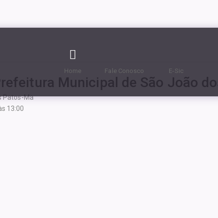
Home
Fale Conosco
E-Sic
Prefeitura Municipal de São João d
os Patos-Ma
às 13:00