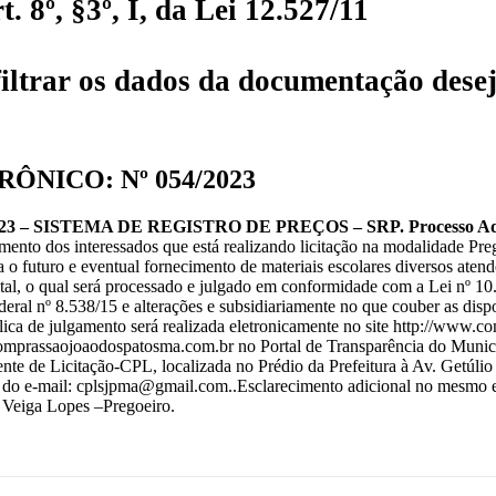
 8º, §3º, I, da Lei 12.527/11
iltrar os dados da documentação desej
ÔNICO: Nº 054/2023
 SISTEMA DE REGISTRO DE PREÇOS – SRP. Processo Admini
cimento dos interessados que está realizando licitação na modalidade
uturo e eventual fornecimento de materiais escolares diversos atend
al, o qual será processado e julgado em conformidade com a Lei nº 10
ral nº 8.538/15 e alterações e subsidiariamente no que couber as dispo
blica de julgamento será realizada eletronicamente no site http://www
.comprassaojoaodospatosma.com.br no Portal de Transparência do Municí
nte de Licitação-CPL, localizada no Prédio da Prefeitura à Av. Getúl
vés do e-mail: cplsjpma@gmail.com..Esclarecimento adicional no mesmo 
 Veiga Lopes –Pregoeiro.