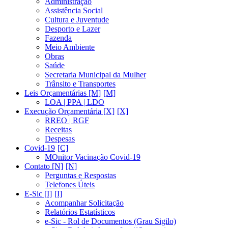
Administração
Assistência Social
Cultura e Juventude
Desporto e Lazer
Fazenda
Meio Ambiente
Obras
Saúde
Secretaria Municipal da Mulher
Trânsito e Transportes
Leis Orçamentárias [M]
LOA | PPA | LDO
Execução Orçamentária [X]
RREO | RGF
Receitas
Despesas
Covid-19
MOnitor Vacinação Covid-19
Contato [N]
Perguntas e Respostas
Telefones Úteis
E-Sic [I]
Acompanhar Solicitação
Relatórios Estatísticos
e-Sic - Rol de Documentos (Grau Sigilo)