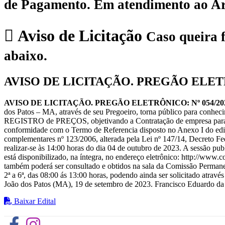
de Pagamento.
Em atendimento ao Art.
Aviso de Licitação
Caso queira f
abaixo.
AVISO DE LICITAÇÃO. PREGÃO ELETR
AVISO DE LICITAÇÃO. PREGÃO ELETRÔNICO: Nº 054/2023 –
dos Patos – MA, através de seu Pregoeiro, torna público para conhe
REGISTRO de PREÇOS, objetivando a Contratação de empresa para o f
conformidade com o Termo de Referencia disposto no Anexo I do edit
complementares nº 123/2006, alterada pela Lei nº 147/14, Decreto Fede
realizar-se às 14:00 horas do dia 04 de outubro de 2023. A sessão pu
está disponibilizado, na íntegra, no endereço eletrônico: http://www
também poderá ser consultado e obtidos na sala da Comissão Permane
2ª a 6ª, das 08:00 ás 13:00 horas, podendo ainda ser solicitado atra
João dos Patos (MA), 19 de setembro de 2023. Francisco Eduardo da
Baixar Edital