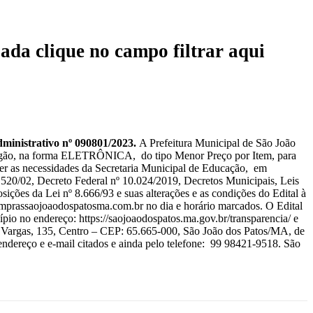
ada clique no campo filtrar aqui
strativo nº 090801/2023.
A Prefeitura Municipal de São João
 Pregão, na forma ELETRÔNICA, do tipo Menor Preço por Item, para
er as necessidades da Secretaria Municipal de Educação, em
.520/02, Decreto Federal nº 10.024/2019, Decretos Municipais, Leis
sições da Lei nº 8.666/93 e suas alterações e as condições do Edital à
.comprassaojoaodospatosma.com.br no dia e horário marcados. O Edital
pio no endereço: https://saojoaodospatos.ma.gov.br/transparencia/ e
io Vargas, 135, Centro – CEP: 65.665-000, São João dos Patos/MA, de
endereço e e-mail citados e ainda pelo telefone: 99 98421-9518. São