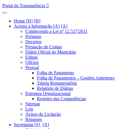
Portal da Transparência
Home [H]
Acesso a Informação [A]
Conhecendo a Lei nº 12.527/2011
Portarias
Decretos
Prestação de Contas
Diário Oficial do Município
Editais
Ofícios
Pessoal
Folha de Pagamento
Folha de Pagamentos – Gestões Anteriores
Tabela Remuneratória
Relatório de Diárias
Estrutura Organizacional
Registro das Competências
Sitemap
Leis
Avisos de Licitação
Repasses
Secretarias [S]