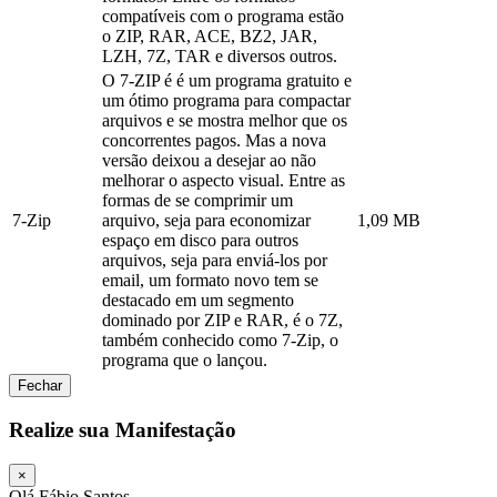
compatíveis com o programa estão
o ZIP, RAR, ACE, BZ2, JAR,
LZH, 7Z, TAR e diversos outros.
O 7-ZIP é é um programa gratuito e
um ótimo programa para compactar
arquivos e se mostra melhor que os
concorrentes pagos. Mas a nova
versão deixou a desejar ao não
melhorar o aspecto visual. Entre as
formas de se comprimir um
7-Zip
arquivo, seja para economizar
1,09 MB
espaço em disco para outros
arquivos, seja para enviá-los por
email, um formato novo tem se
destacado em um segmento
dominado por ZIP e RAR, é o 7Z,
também conhecido como 7-Zip, o
programa que o lançou.
Fechar
Realize sua Manifestação
×
Olá Fábio Santos