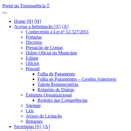
Portal da Transparência
Home [H]
Acesso a Informação [A]
Conhecendo a Lei nº 12.527/2011
Portarias
Decretos
Prestação de Contas
Diário Oficial do Município
Editais
Ofícios
Pessoal
Folha de Pagamento
Folha de Pagamentos – Gestões Anteriores
Tabela Remuneratória
Relatório de Diárias
Estrutura Organizacional
Registro das Competências
Sitemap
Leis
Avisos de Licitação
Repasses
Secretarias [S]