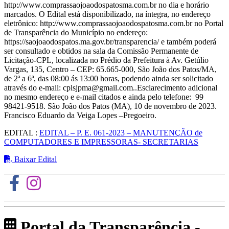
http://www.comprassaojoaodospatosma.com.br no dia e horário
marcados. O Edital está disponibilizado, na íntegra, no endereço
eletrônico: http://www.comprassaojoaodospatosma.com.br no Portal
de Transparência do Município no endereço:
https://saojoaodospatos.ma.gov.br/transparencia/ e também poderá
ser consultado e obtidos na sala da Comissão Permanente de
Licitação-CPL, localizada no Prédio da Prefeitura à Av. Getúlio
Vargas, 135, Centro – CEP: 65.665-000, São João dos Patos/MA,
de 2ª a 6ª, das 08:00 ás 13:00 horas, podendo ainda ser solicitado
através do e-mail: cplsjpma@gmail.com..Esclarecimento adicional
no mesmo endereço e e-mail citados e ainda pelo telefone: 99
98421-9518. São João dos Patos (MA), 10 de novembro de 2023.
Francisco Eduardo da Veiga Lopes –Pregoeiro.
EDITAL :
EDITAL – P. E. 061-2023 – MANUTENÇÃO de
COMPUTADORES E IMPRESSORAS- SECRETARIAS
Baixar Edital
Portal da Transparência -