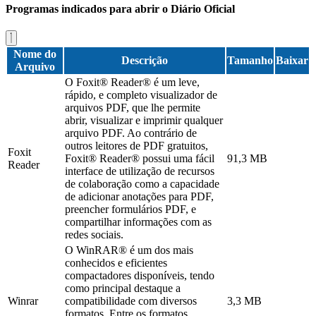
Programas indicados para abrir o Diário Oficial
Nome do
Descrição
Tamanho
Baixar
Arquivo
O Foxit® Reader® é um leve,
rápido, e completo visualizador de
arquivos PDF, que lhe permite
abrir, visualizar e imprimir qualquer
arquivo PDF. Ao contrário de
outros leitores de PDF gratuitos,
Foxit
Foxit® Reader® possui uma fácil
91,3 MB
Reader
interface de utilização de recursos
de colaboração como a capacidade
de adicionar anotações para PDF,
preencher formulários PDF, e
compartilhar informações com as
redes sociais.
O WinRAR® é um dos mais
conhecidos e eficientes
compactadores disponíveis, tendo
como principal destaque a
Winrar
compatibilidade com diversos
3,3 MB
formatos. Entre os formatos