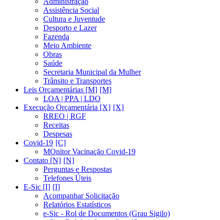
Administração
Assistência Social
Cultura e Juventude
Desporto e Lazer
Fazenda
Meio Ambiente
Obras
Saúde
Secretaria Municipal da Mulher
Trânsito e Transportes
Leis Orçamentárias [M]
LOA | PPA | LDO
Execução Orçamentária [X]
RREO | RGF
Receitas
Despesas
Covid-19
MOnitor Vacinação Covid-19
Contato [N]
Perguntas e Respostas
Telefones Úteis
E-Sic [I]
Acompanhar Solicitação
Relatórios Estatísticos
e-Sic - Rol de Documentos (Grau Sigilo)