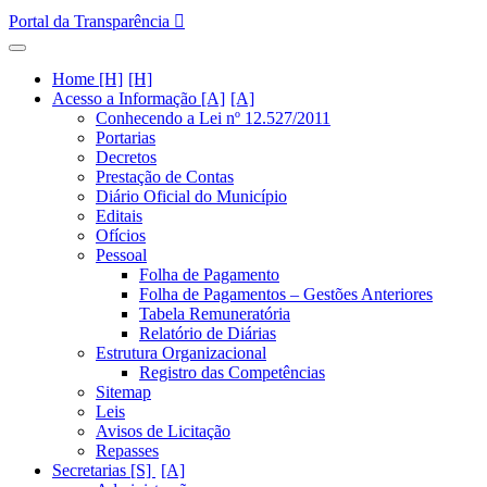
Portal da Transparência
Home [H]
Acesso a Informação [A]
Conhecendo a Lei nº 12.527/2011
Portarias
Decretos
Prestação de Contas
Diário Oficial do Município
Editais
Ofícios
Pessoal
Folha de Pagamento
Folha de Pagamentos – Gestões Anteriores
Tabela Remuneratória
Relatório de Diárias
Estrutura Organizacional
Registro das Competências
Sitemap
Leis
Avisos de Licitação
Repasses
Secretarias [S]