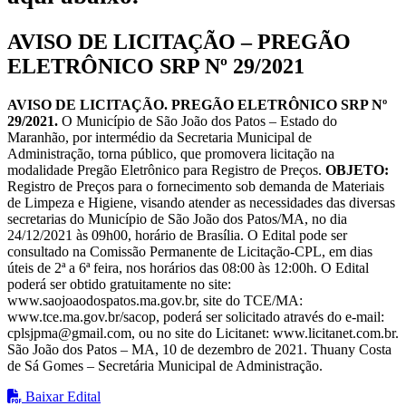
AVISO DE LICITAÇÃO – PREGÃO
ELETRÔNICO SRP Nº 29/2021
AVISO DE LICITAÇÃO. PREGÃO ELETRÔNICO SRP Nº
29/2021.
O Município de São João dos Patos – Estado do
Maranhão, por intermédio da Secretaria Municipal de
Administração, torna público, que promovera licitação na
modalidade Pregão Eletrônico para Registro de Preços.
OBJETO:
Registro de Preços para o fornecimento sob demanda de Materiais
de Limpeza e Higiene, visando atender as necessidades das diversas
secretarias do Município de São João dos Patos/MA, no dia
24/12/2021 às 09h00, horário de Brasília. O Edital pode ser
consultado na Comissão Permanente de Licitação-CPL, em dias
úteis de 2ª a 6ª feira, nos horários das 08:00 às 12:00h. O Edital
poderá ser obtido gratuitamente no site:
www.saojoaodospatos.ma.gov.br, site do TCE/MA:
www.tce.ma.gov.br/sacop, poderá ser solicitado através do e-mail:
cplsjpma@gmail.com, ou no site do Licitanet: www.licitanet.com.br.
São João dos Patos – MA, 10 de dezembro de 2021. Thuany Costa
de Sá Gomes – Secretária Municipal de Administração.
Baixar Edital