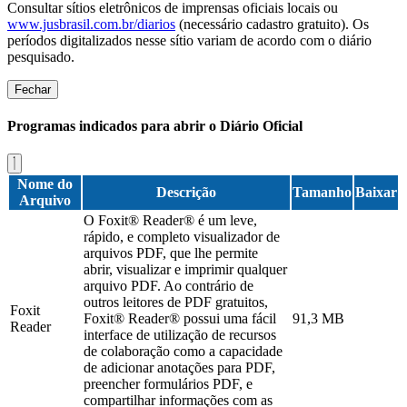
Consultar sítios eletrônicos de imprensas oficiais locais ou
www.jusbrasil.com.br/diarios
(necessário cadastro gratuito). Os
períodos digitalizados nesse sítio variam de acordo com o diário
pesquisado.
Fechar
Programas indicados para abrir o Diário Oficial
Nome do
Descrição
Tamanho
Baixar
Arquivo
O Foxit® Reader® é um leve,
rápido, e completo visualizador de
arquivos PDF, que lhe permite
abrir, visualizar e imprimir qualquer
arquivo PDF. Ao contrário de
outros leitores de PDF gratuitos,
Foxit
Foxit® Reader® possui uma fácil
91,3 MB
Reader
interface de utilização de recursos
de colaboração como a capacidade
de adicionar anotações para PDF,
preencher formulários PDF, e
compartilhar informações com as