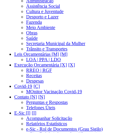
Administração
Assistência Social
Cultura e Juventude
Desporto e Lazer
Fazenda
Meio Ambiente
Obras
Saúde
Secretaria Municipal da Mulher
Trânsito e Transportes
Leis Orçamentárias [M]
LOA | PPA | LDO
Execução Orçamentária [X]
RREO | RGF
Receitas
Despesas
Covid-19
MOnitor Vacinação Covid-19
Contato [N]
Perguntas e Respostas
Telefones Úteis
E-Sic [I]
Acompanhar Solicitação
Relatórios Estatísticos
e-Sic - Rol de Documentos (Grau Sigilo)